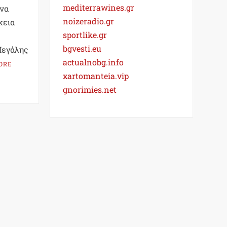
mediterrawines.gr
 να
noizeradio.gr
κεια
sportlike.gr
bgvesti.eu
Μεγάλης
actualnobg.info
ORE
xartomanteia.vip
gnorimies.net