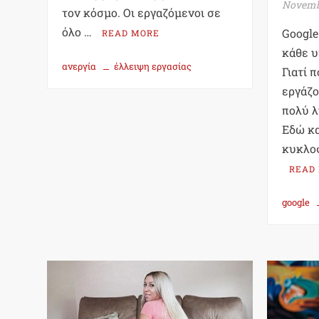
Novembe
τον κόσμο. Οι εργαζόμενοι σε
όλο …
Google
READ MORE
κάθε 
ανεργία
έλλειψη εργασίας
Γιατί 
εργάζο
πολύ λ
Εδώ κα
κυκλοφ
READ
google