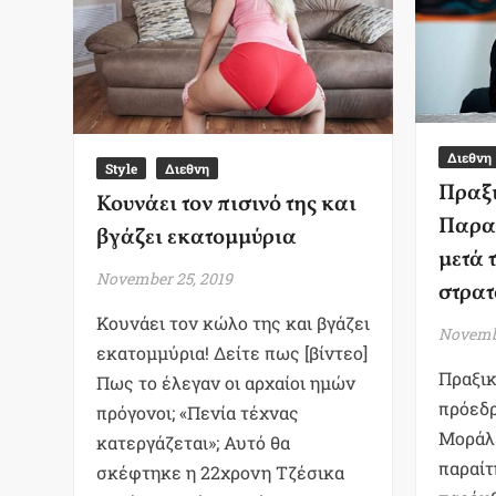
Διεθνη
Style
Διεθνη
Πραξι
Κουνάει τον πισινό της και
Παρα
βγάζει εκατομμύρια
μετά 
November 25, 2019
στρατ
Κουνάει τον κώλο της και βγάζει
Novembe
εκατομμύρια! Δείτε πως [βίντεο]
Πραξικ
Πως το έλεγαν οι αρχαίοι ημών
πρόεδρ
πρόγονοι; «Πενία τέχνας
Μοράλ
κατεργάζεται»; Αυτό θα
παραίτ
σκέφτηκε η 22χρονη Τζέσικα