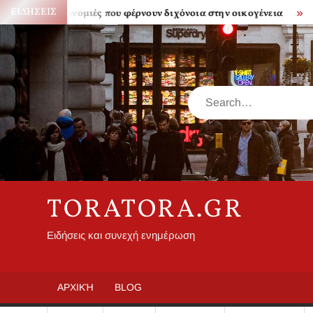
Skip
ΕΙΔΉΣΕΙΣ
ηρονομιές που φέρνουν διχόνοια στην οικογένεια
Πόσο ακριβ
to
content
Search
TORATORA.GR
Ειδήσεις και συνεχή ενημέρωση
ΑΡΧΙΚΉ
BLOG