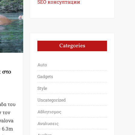
SEO консултации
Categories
Auto
ά στο
Gadgets
Style
Uncategorized
άδα του
Αθλητισμος
ν τον
yalova
Αναλυσεις
ε 6.3m