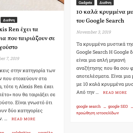
Gadgets
Διεθνη
10 καλά κρυμμένα μ
του Google Search
Διεθνη
xis Ren έχει τα
November 3, 2019
ια που ταιριάζουν σε
Τα κρυμμένα μυστικά τη
γούστο
Google Search Η Google 
r 7, 2019
είναι μια απλή μηχανή
αναζήτησης που θα σου φ
κεις στην κατηγορία των
αποτελέσματα. Είναι μια
ν που στοχεύουν στα
με 10 καλά κρυμμένα μυσ
α, τότε η Alexis Ren έχει
Από την …
READ MORE
κέτο» που θα ταιριάξει σε
ούστο. Είναι γνωστό ότι
google search
google SEO
υν δύο κατηγορίες
προώθηση ιστοσελίδων
ν. …
READ MORE
Ren
celebrities
μοντέλα