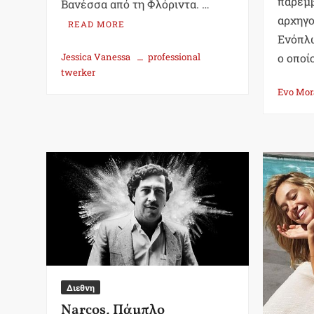
παρέμβ
Βανέσσα από τη Φλόριντα. …
αρχηγο
READ MORE
Ενόπλ
Jessica Vanessa
professional
ο οποί
twerker
Evo Mor
Διεθνη
Narcos, Πάμπλο