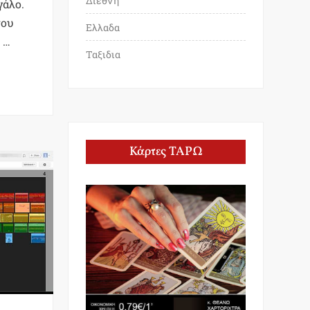
Διεθνη
γάλο.
του
Ελλαδα
 …
Ταξιδια
Κάρτες ΤΑΡΩ