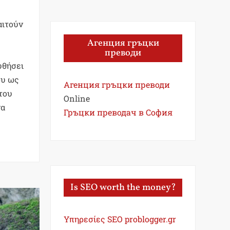
αιτούν
Агенция гръцки
преводи
υθήσει
ου ως
Агенция гръцки преводи
του
Online
να
Гръцки преводач в София
Is SEO worth the money?
Υπηρεσίες SEO problogger.gr