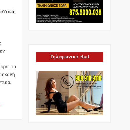
υστικά
ς
δεν
Τηλεφωνικό chat
έρει τα
 μηχανή
τικά.