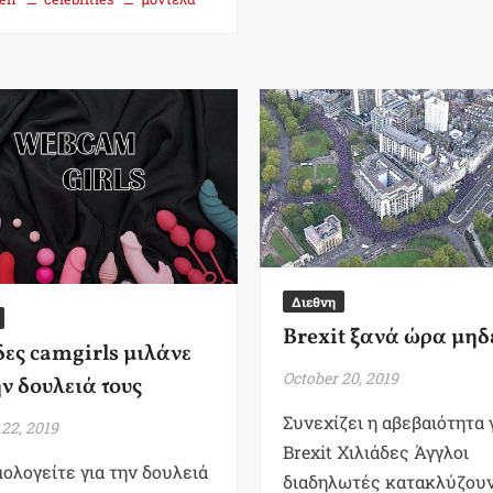
Διεθνη
Brexit ξανά ώρα μηδ
ες camgirls μιλάνε
October 20, 2019
ην δουλειά τους
Συνεχίζει η αβεβαιότητα 
 22, 2019
Brexit Χιλιάδες Άγγλοι
μολογείτε για την δουλειά
διαδηλωτές κατακλύζουν