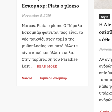
Εσκομπάρ: Plata o plomo
November 8, 2019
Style
Η Ale
Narcos: Plata o plomo Ο Πάμπλο
οπίσθ
Εσκομπάρ φαίνεται πως είναι το
νέο παιχνίδι στον τομέα της
κάθε 
μυθοπλασίας και αυτό άλλοτε
Novembe
είναι κακό και άλλοτε καλό.
Στην περίπτωση του Paradise
Αν ανή
Lost …
ανδρώ
READ MORE
οπίσθι
Narcos
Πάμπλο Εσκομπάρ
το «πα
κάθε γ
υπάρχο
ανδρώ
Alexis 