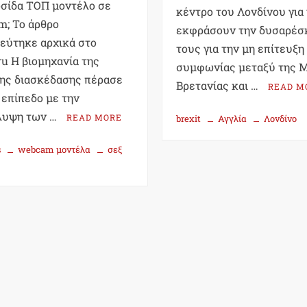
σίδα ΤΟΠ μοντέλο σε
κέντρο του Λονδίνου για
; To άρθρο
εκφράσουν την δυσαρέσ
εύτηκε αρχικά στο
τους για την μη επίτευξη
ru Η βιομηχανία της
συμφωνίας μεταξύ της 
ης διασκέδασης πέρασε
Βρετανίας και …
READ M
 επίπεδο με την
λυψη των …
READ MORE
brexit
Αγγλία
Λονδίνο
s
webcam μοντέλα
σεξ