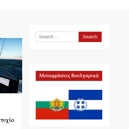
Search
for:
Μεταφράσεις Βουλγαρικά
τυχίο