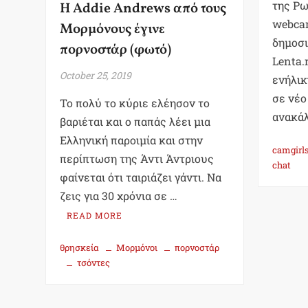
της Ρω
Η Addie Andrews από τους
webcam
Μορμόνους έγινε
δημοσι
πορνοστάρ (φωτό)
Lenta.
October 25, 2019
ενήλικ
σε νέο
Το πολύ το κύριε ελέησον το
ανακά
βαριέται και ο παπάς λέει μια
Ελληνική παροιμία και στην
camgirl
περίπτωση της Άντι Άντριους
chat
φαίνεται ότι ταιριάζει γάντι. Να
ζεις για 30 χρόνια σε …
READ MORE
θρησκεία
Μορμόνοι
πορνοστάρ
τσόντες