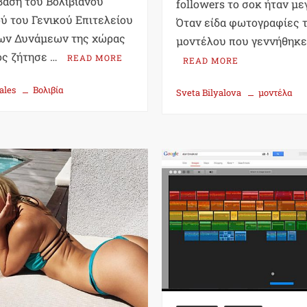
αση του Βολιβιανού
followers το σοκ ήταν με
ύ του Γενικού Επιτελείου
Όταν είδα φωτογραφίες 
ων Δυνάμεων της χώρας
μοντέλου που γεννήθηκε
ος ζήτησε …
READ MORE
READ MORE
ales
Βολιβία
Sveta Bilyalova
μοντέλα