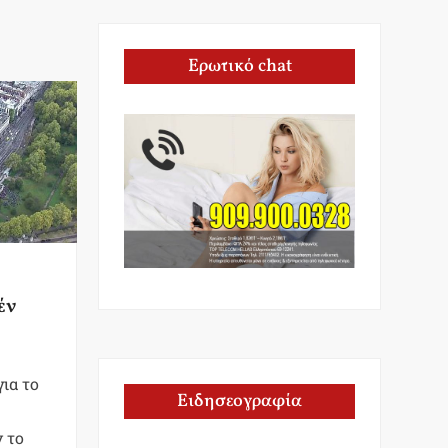
Ερωτικό chat
έν
για το
Ειδησεογραφία
 το