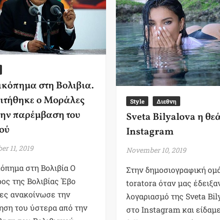
κόπημα στη Βολιβια.
ιτήθηκε ο Μοράλες
Style
Διεθνη
την παρέμβαση του
Sveta Bilyalova η θε
ού
Instagram
r 11, 2019
November 10, 2019
όπημα στη Βολιβία Ο
Στην δημοσιογραφική ομ
ος της Βολιβίας Έβο
toratora όταν μας έδειξα
ες ανακοίνωσε την
λογαριασμό της Sveta Bil
ηση του ύστερα από την
στο Instagram και είδαμ