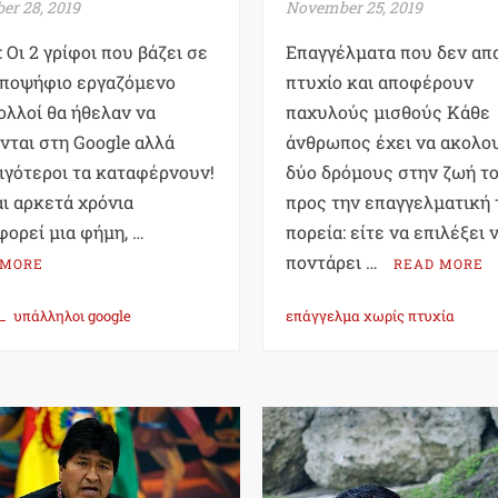
r 28, 2019
November 25, 2019
: Οι 2 γρίφοι που βάζει σε
Επαγγέλματα που δεν απ
υποψήφιο εργαζόμενο
πτυχίο και αποφέρουν
πολλοί θα ήθελαν να
παχυλούς μισθούς Κάθε
νται στη Google αλλά
άνθρωπος έχει να ακολο
ιγότεροι τα καταφέρνουν!
δύο δρόμους στην ζωή τ
ι αρκετά χρόνια
προς την επαγγελματική 
ορεί μια φήμη, …
πορεία: είτε να επιλέξει 
ποντάρει …
 MORE
READ MORE
υπάλληλοι google
επάγγελμα χωρίς πτυχία