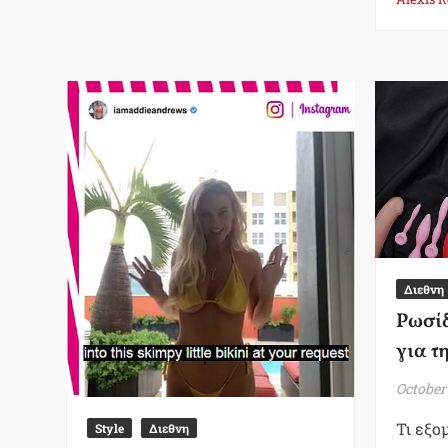
Διεθνη
Ρωσίδ
για τ
October
Τι εξο
Style
Διεθνη