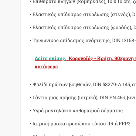
• Επιθέματα πληγών (κομπρέσες), 10 x 10 cm, ζ
• Ελαστικός επίδεσμος στερέωσης (στενός), DI
• Ελαστικός επίδεσμος στερέωσης (φαρδύς), D
• Τριγωνικός επίδεσμος ανάρτησης, DIN 13168-D
Δείτε επίσης:
Κορονοϊός - Κρήτη: 90χρονη
κατάφερε
• Ψαλίδι πρώτων βοηθειών, DIN 58279-A 145, α
• Γάντια μιας χρήσης (ιατρικά), DIN EN 455, βι
• Υγρά μαντηλάκια καθαρισμού δέρματος.
• Ιατρική μάσκα προσώπου τύπου IIR ή FFP2.