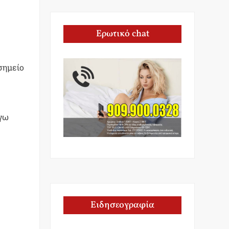
Ερωτικό chat
σημείο
όγω
Ειδησεογραφία