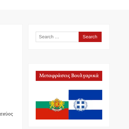
Search
for:
Μεταφράσεις Βουλγαρικά
ισχύος