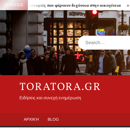
Skip
ΕΙΔΉΣΕΙΣ
Κληρονομιές που φέρνουν διχόνοια στην οικογένεια
Πόσο 
to
content
Search
TORATORA.GR
Ειδήσεις και συνεχή ενημέρωση
ΑΡΧΙΚΉ
BLOG