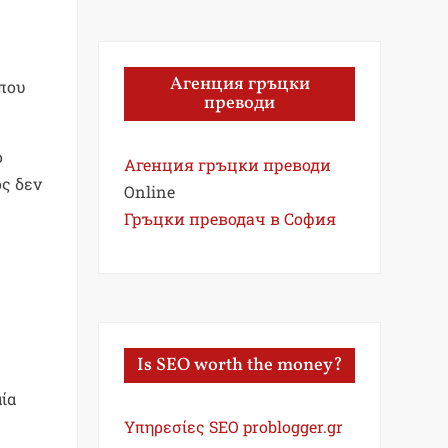
Агенция гръцки
 που
преводи
ο
Агенция гръцки преводи
ος δεν
Online
Гръцки преводач в София
Is SEO worth the money?
ία
Υπηρεσίες SEO problogger.gr