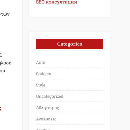
SEO консултации
υτών
Categories
1
ηλαδή
Auto
που
Gadgets
Style
Uncategorized
ς
Αθλητισμος
Αναλυσεις