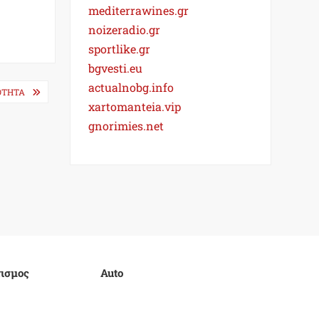
mediterrawines.gr
noizeradio.gr
sportlike.gr
bgvesti.eu
actualnobg.info
ΚΌΤΗΤΑ
xartomanteia.vip
gnorimies.net
ισμος
Auto