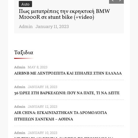
Auto
A
Πως μετατρέπεις την εκρηκτική BMW
Αυ
M1000R σε stunt bike (+video)
Κω
Admin
January 11, 2023
Ad
Ταξιδια
Admin
MAY 8, 2023
AIRBNB ΜΕ ΔΕΝΤΡΌΣΠΙΤΑ ΚΑΙ ΣΠΗΛΙΈΣ ΣΤΗΝ ΕΛΛΆΔΑ
Admin
JANUARY 18, 2023
36 ΏΡΕΣ ΣΤΗ ΒΑΡΚΕΛΏΝΗ: ΠΟΎ ΝΑ ΠΆΤΕ, ΤΙ ΝΑ ΔΕΊΤΕ
Admin
JANUARY 12, 2023
AIR CHINA: ΕΓΚΑΙΝΙΆΣΤΗΚΑΝ ΤΑ ΔΡΟΜΟΛΌΓΙΑ
ΠΤΉΣΕΩΝ ΣΑΝΓΚΆΗ – ΑΘΉΝΑ
Admin
JANUARY 10, 2023