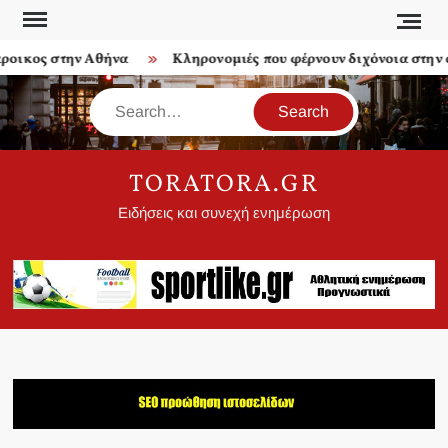
Skip
to
ικος στην Αθήνα
Κληρονομιές που φέρνουν διχόνοια στην οι
content
Search
TORATORA.GR
Ειδήσεις και συνεχή ενημέρωση