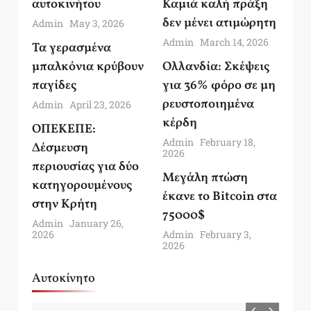
αυτοκινήτου
Καμιά καλή πράξη
δεν μένει ατιμώρητη
Admin
May 3, 2026
Admin
March 14, 2026
Τα γερασμένα
μπαλκόνια κρύβουν
Ολλανδία: Σκέψεις
παγίδες
για 36% φόρο σε μη
ρευστοποιημένα
Admin
April 23, 2026
κέρδη
ΟΠΕΚΕΠΕ:
Admin
February 18,
Δέσμευση
2026
περιουσίας για δύο
Μεγάλη πτώση
κατηγορουμένους
έκανε το Bitcoin στα
στην Κρήτη
75000$
Admin
January 26,
2026
Admin
February 3,
2026
Αυτοκίνητο