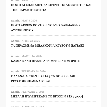
Admin
JUNE 20, 2026
ΠΏΣ Η AI ΕΠΑΝΑΠΡΟΣΔΙΟΡΊΖΕΙ ΤΙΣ ΔΕΞΙΌΤΗΤΕΣ ΚΑΙ
ΤΗΝ ΠΑΡΑΓΩΓΙΚΌΤΗΤΑ
Admin
MAY 3, 2026
ΠΌΣΟ ΑΚΡΙΒΆ ΚΟΣΤΊΖΕΙ ΤΟ ΝΈΟ ΦΑΡΜΑΚΕΊΟ
ΑΥΤΟΚΙΝΉΤΟΥ
Admin
APRIL 23, 2026
ΤΑ ΓΕΡΑΣΜΈΝΑ ΜΠΑΛΚΌΝΙΑ ΚΡΎΒΟΥΝ ΠΑΓΊΔΕΣ
Admin
MARCH 14, 2026
ΚΑΜΙΆ ΚΑΛΉ ΠΡΆΞΗ ΔΕΝ ΜΈΝΕΙ ΑΤΙΜΏΡΗΤΗ
Admin
FEBRUARY 18, 2026
ΟΛΛΑΝΔΊΑ: ΣΚΈΨΕΙΣ ΓΙΑ 36% ΦΌΡΟ ΣΕ ΜΗ
ΡΕΥΣΤΟΠΟΙΗΜΈΝΑ ΚΈΡΔΗ
Admin
FEBRUARY 3, 2026
ΜΕΓΆΛΗ ΠΤΏΣΗ ΈΚΑΝΕ ΤΟ BITCOIN ΣΤΑ 75000$
Admin
JANUARY 26, 2026