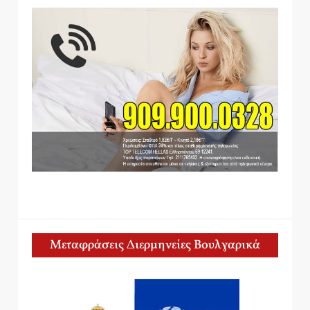
Μεταφράσεις Διερμηνείες Βουλγαρικά