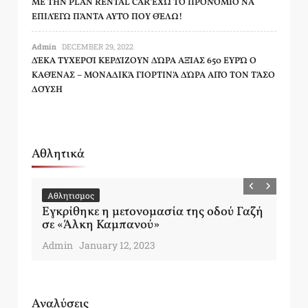
ΜΕ ΤΗΝ PLAN RENTAL CAR ΈΧΩ ΤΟ ΠΡΟΝΌΜΙΟ ΝΑ
ΕΠΙΛΈΓΩ ΠΆΝΤΑ ΑΥΤΌ ΠΟΥ ΘΈΛΩ!
Admin
DECEMBER 29, 2022
ΔΈΚΑ ΤΥΧΕΡΟΊ ΚΕΡΔΊΖΟΥΝ ΔΏΡΑ ΑΞΊΑΣ 650 ΕΥΡΏ Ο
ΚΑΘΈΝΑΣ – ΜΟΝΑΔΙΚΆ ΓΙΟΡΤΙΝΆ ΔΏΡΑ ΑΠΌ ΤΟΝ ΤΆΣΟ
ΔΟΎΣΗ
Αθλητικά
Αθλητισμος
Α
Εγκρίθηκε η μετονομασία της οδού Γαζή
Co
σε «Άλκη Καμπανού»
Μ
Admin
January 12, 2023
Ad
Αναλύσεις