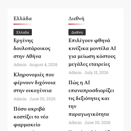
Ελλάδα
Διεθνή
Ελλαδα
Διεθνη
Εργένης
Επιλέγουν φθηνά
δουλοπάροικος
κινέζικα μοντέλα AI
στην Αθήνα
για μείωση κόστους
μεγάλες εταιρείες
Admin
August 4, 2026
Admin
July 15, 2026
Κληρονομιές που
φέρνουν διχόνοια
Πώς η AI
στην οικογένεια
επαναπροσδιορίζει
τις δεξιότητες και
Admin
June 30, 2026
την
Πόσο ακριβά
παραγωγικότητα
κοστίζει το νέο
Admin
June 20, 2026
φαρμακείο