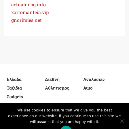
actualnobg.info
xartomanteia.vip
gnorimies.net
Ελλαδα
Διεθνη
Αναλυσεις
Ταξιδια
Αθλητισμος
Auto
Gadgets
We use cookies to ensure that we give you the best
experience on our website. If you continue to use this site we
Proudly powered by WordPress
|
Theme: FreeNews
|
By
will assume that you are happy with it.
ThemeSpiral.com
.