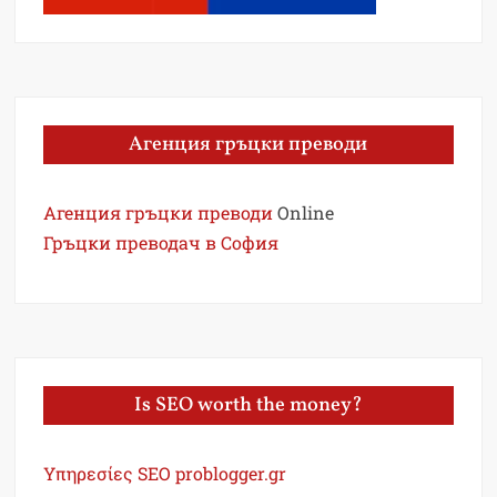
Агенция гръцки преводи
Агенция гръцки преводи
Online
Гръцки преводач в София
Is SEO worth the money?
Υπηρεσίες SEO problogger.gr