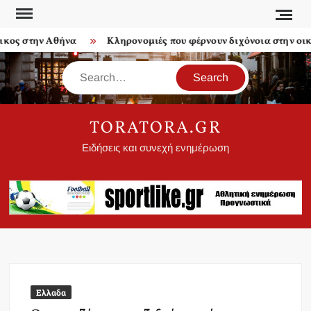
Skip
to
ς στην Αθήνα
Κληρονομιές που φέρνουν διχόνοια στην οικογέ
content
Search
TORATORA.GR
Ειδήσεις και συνεχή ενημέρωση
Ελλαδα