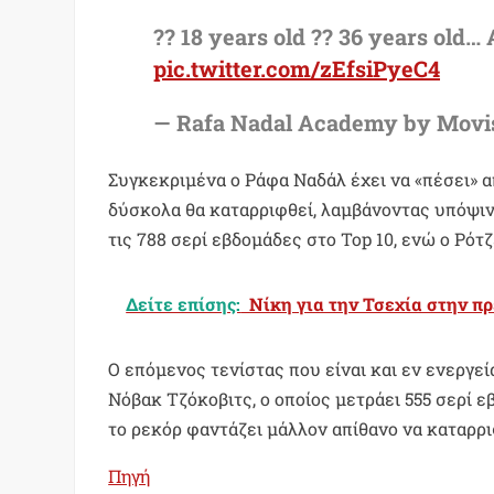
?? 18 years old ?? 36 years old
pic.twitter.com/zEfsiPyeC4
— Rafa Nadal Academy by Movi
Συγκεκριμένα ο Ράφα Ναδάλ έχει να «πέσει» απ
δύσκολα θα καταρριφθεί, λαμβάνοντας υπόψιν 
τις 788 σερί εβδομάδες στο Top 10, ενώ ο Ρότ
Δείτε επίσης:
Nίκη για την Τσεχία στην πρ
Ο επόμενος τενίστας που είναι και εν ενεργεί
Νόβακ Τζόκοβιτς, ο οποίος μετράει 555 σερί 
το ρεκόρ φαντάζει μάλλον απίθανο να καταρρι
Πηγή