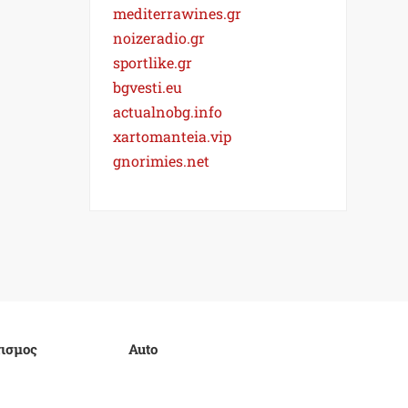
mediterrawines.gr
noizeradio.gr
sportlike.gr
bgvesti.eu
actualnobg.info
xartomanteia.vip
gnorimies.net
ισμος
Auto