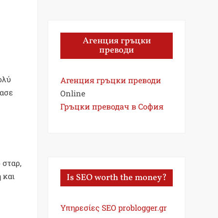
Агенция гръцки
преводи
ολύ
Агенция гръцки преводи
τασε
Online
Гръцки преводач в София
 σταρ,
 και
Is SEO worth the money?
Υπηρεσίες SEO problogger.gr