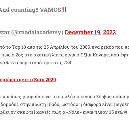
… And counting!! VAMOS
star (@rnadalacademy)
December 19, 2022
ό το Top 10 από τις 25 Απριλίου του 2005, ένα ρεκόρ που π
πως ο 2ος στη σχετική λίστα είναι ο Τζίμι Κόνορς, που έφ
ζερ Φέντερερ σταμάτησε στις 734.
εμιέρα της στο Euro 2020
α και ίσως μπορούσε να το απειλήσει είναι ο Σέρβος σούπερ
εβδομάδες στην πρώτη 10άδα, ωστόσο η διαφορά είναι μεγάλη
φθεί αν σκεφτεί κανείς πως ο «Νόλε» είναι πλέον 35 ετών!