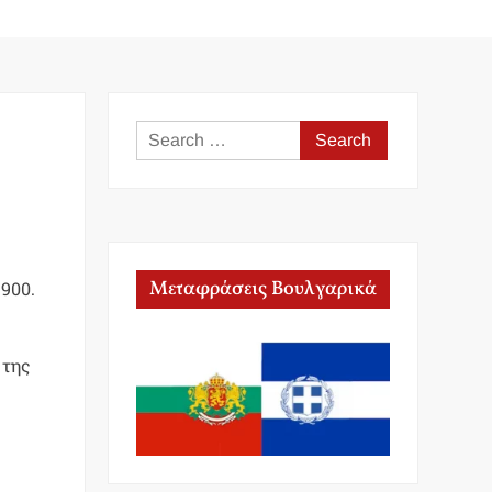
Search
for:
Μεταφράσεις Βουλγαρικά
900.
 της