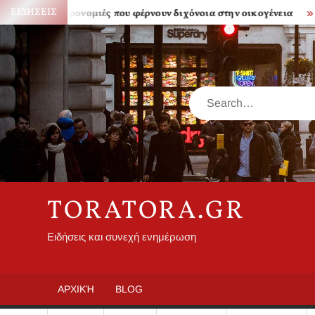
Skip
ΕΙΔΉΣΕΙΣ
Κληρονομιές που φέρνουν διχόνοια στην οικογένεια
Πόσο
to
content
Search
TORATORA.GR
Ειδήσεις και συνεχή ενημέρωση
ΑΡΧΙΚΉ
BLOG