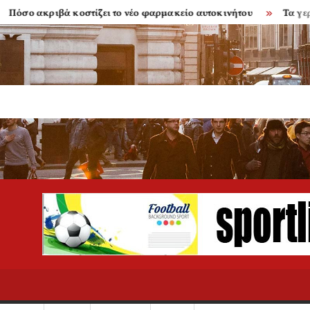
 ακριβά κοστίζει το νέο φαρμακείο αυτοκινήτου
Τα γερασμέν