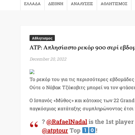
ΕΛΛΑΔΑ
ΔΙΕΘΝΗ
ΑΝΑΛΥΣΕΙΣ
ΑΘΛΗΤΙΣΜΟΣ
Αθλητισμος
ATP: Απλησίαστο ρεκόρ 900 σερί εβδο
December 20, 2022
Το ρεκόρ του για τις περισσότερες εβδομάδες
Ούτε ο Νόβακ Τζόκοβιτς μπορεί να τον φτάσει
O Ισπανός «Μύθος» και κάτοχος των 22 Grand
παγκόσμιας κατάταξης συμπληρώνοντας έτσι 
?
@RafaelNadal
is the 1st player
@atptour
Top
!