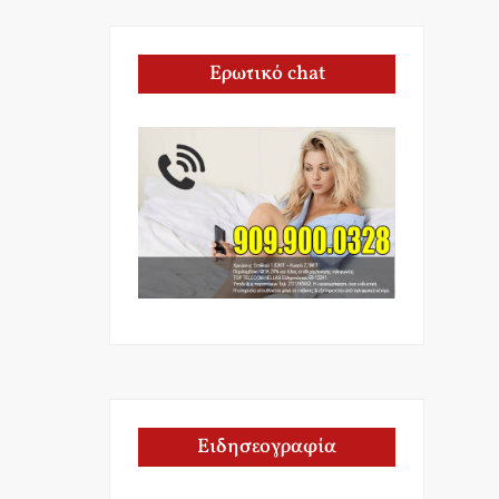
Ερωτικό chat
Ειδησεογραφία