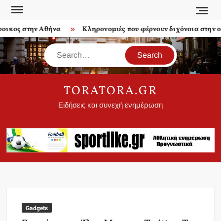
Skip
to
κος στην Αθήνα
Κληρονομιές που φέρνουν διχόνοια στην οικ
content
Search
TORATORA.GR
Ειδήσεις και συνεχή ενημέρωση
Gadgets