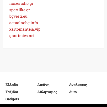
noizeradio.gr
sportlike.gr
bgvesti.eu
actualnobg.info
xartomanteia.vip
gnorimies.net
Ελλαδα
Διεθνη
Αναλυσεις
Ταξιδια
Αθλητισμος
Auto
Gadgets