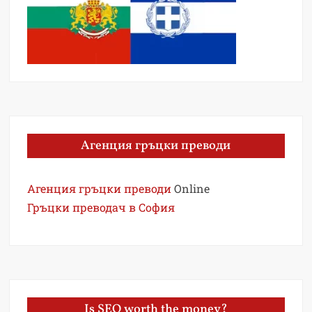
Агенция гръцки преводи
Агенция гръцки преводи
Online
Гръцки преводач в София
Is SEO worth the money?