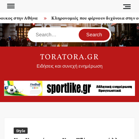
Skip
to
κος στην Αθήνα
Κληρονομιές που φέρνουν διχόνοια στην οικο
content
Search
TORATORA.GR
Ειδήσεις και συνεχή ενημέρωση
Style