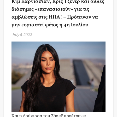
Κιμ Καρντάσιαν, Κρις Τζένερ και άλλες
διάσημες «επαναστατούν» για τις
αμβλώσεις στις ΗΠΑ! – Πρότειναν να
μην εορταστεί φέτος η 4η Ιουλίου
July 5, 2022
Και η Δούκισσα του Σάσεξ προέτρεψε