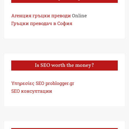
Агенция гръцки преводи
Online
Гръцки преводач в София
Is SEO worth the money?
Υπηρεσίες SEO problogger.gr
SEO консултации