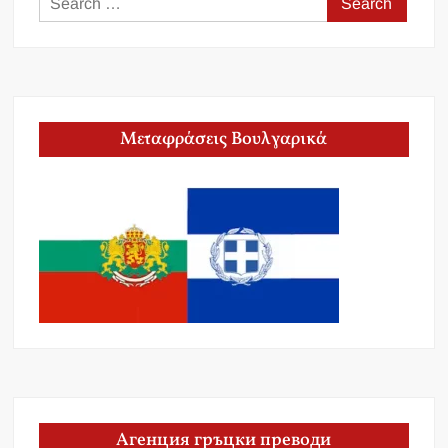
for:
Μεταφράσεις Βουλγαρικά
Агенция гръцки преводи