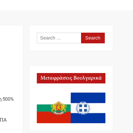
Search
for:
Μεταφράσεις Βουλγαρικά
η 500%
ΗΠΑ