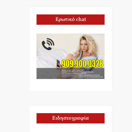
Ερωτικό chat
Ειδησεογραφία