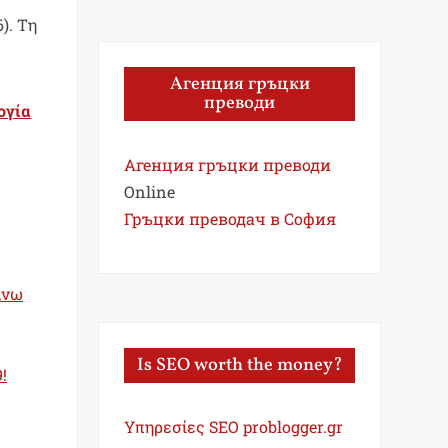
). Τη
Агенция гръцки
преводи
ογία
Агенция гръцки преводи
Online
Гръцки преводач в София
άνω
Is SEO worth the money?
!
Υπηρεσίες SEO problogger.gr