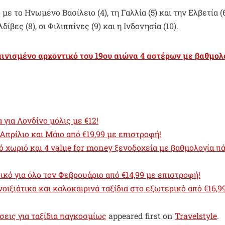
 το Ηνωμένο Βασίλειο (4), τη Γαλλία (5) και την Ελβετία (6
βες (8), οι Φιλιππίνες (9) και η Ινδονησία (10).
ινισμένο αρχοντικό του 19ου αιώνα 4 αστέρων με βαθμολ
για Λονδίνο μόλις με €12!
Απρίλιο και Μάιο από €19,99 με επιστροφή!
ό χωριό και 4 value for money ξενοδοχεία με βαθμολογία π
ικό για όλο τον Φεβρουάριο από €14,99 με επιστροφή!
ιξιάτικα και καλοκαιρινά ταξίδια στο εξωτερικό από €16,99
σεις για ταξίδια παγκοσμίως
appeared first on
Travelstyle
.