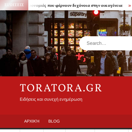
Skip
ΕΙΔΉΣΕΙΣ
Κληρονομιές που φέρνουν διχόνοια στην οικογένεια
Πόσο 
to
content
Search
TORATORA.GR
Ειδήσεις και συνεχή ενημέρωση
ΑΡΧΙΚΉ
BLOG