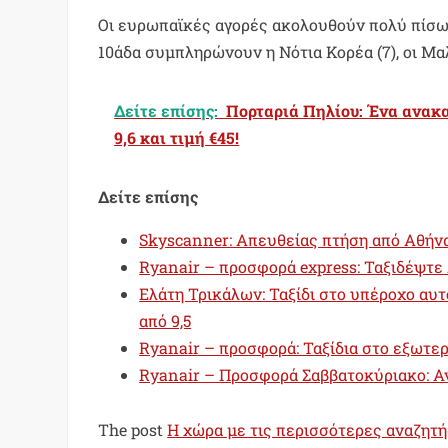
Οι ευρωπαϊκές αγορές ακολουθούν πολύ πίσω με
10άδα συμπληρώνουν η Νότια Κορέα (7), οι Μαλδί
Δείτε επίσης:
Πορταριά Πηλίου: Ένα ανακα
9,6 και τιμή €45!
Δείτε επίσης
Skyscanner: Απευθείας πτήση από Αθήνα 
Ryanair – προσφορά express: Ταξιδέψτε 
Ελάτη Τρικάλων: Ταξίδι στο υπέροχο αυτ
από 9,5
Ryanair – προσφορά: Ταξίδια στο εξωτερ
Ryanair – Προσφορά Σαββατοκύριακο: Ανο
The post
Η χώρα με τις περισσότερες αναζητή