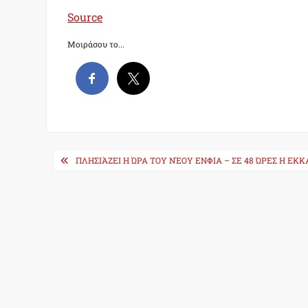
Source
Μοιράσου το...
Post
ΠΛΗΣΙΆΖΕΙ Η ΏΡΑ ΤΟΥ ΝΈΟΥ ΕΝΦΙΑ – ΣΕ 48 ΏΡΕΣ Η ΕΚ
navigation