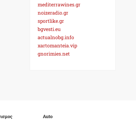
mediterrawines.gr
noizeradio.gr
sportlike.gr
bgvesti.eu
actualnobg.info
xartomanteia.vip
gnorimies.net
ισμος
Auto