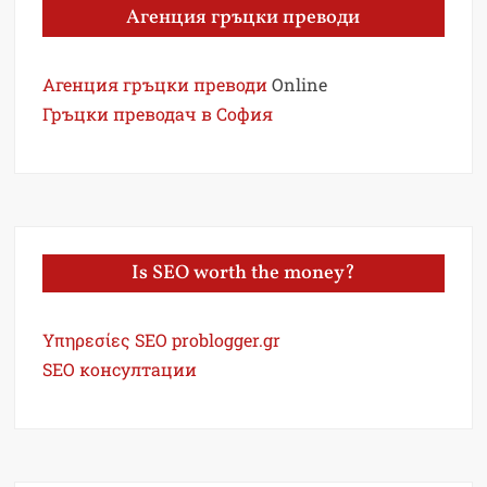
Агенция гръцки преводи
Агенция гръцки преводи
Online
Гръцки преводач в София
Is SEO worth the money?
Υπηρεσίες SEO problogger.gr
SEO консултации