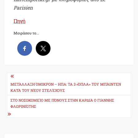
Parisien
Πηγή
Μοιράσου το...
Post
navigation
ΜΕΤΆΛΛΑΞΗ ΌΜΙΚΡΟΝ – ΗΠΑ: ΤΑ 3 «ΌΠΛΑ» ΤΟΥ ΜΠΆΙΝΤΕΝ
ΚΑΤΆ ΤΟΥ ΝΈΟΥ ΣΤΕΛΈΧΟΥΣ
ΣΤΟ ΝΟΣΟΚΟΜΕΊΟ ΜΕ ΠΌΝΟΥΣ ΣΤΗΝ ΚΑΡΔΙΆ Ο ΓΙΆΝΝΗΣ
ΦΛΩΡΙΝΙΏΤΗΣ