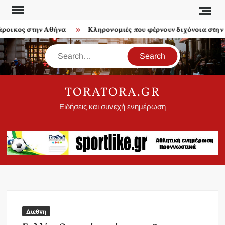
Skip
to
οικος στην Αθήνα
Κληρονομιές που φέρνουν διχόνοια στην ο
content
Search
TORATORA.GR
Ειδήσεις και συνεχή ενημέρωση
Διεθνη