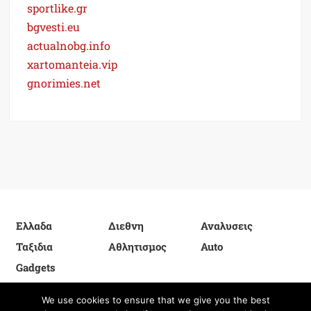
sportlike.gr
bgvesti.eu
actualnobg.info
xartomanteia.vip
gnorimies.net
Ελλαδα
Διεθνη
Αναλυσεις
Ταξιδια
Αθλητισμος
Auto
Gadgets
We use cookies to ensure that we give you the best