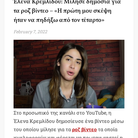
Έλενα Κρεμλίδου: Μίλησε δημόσια για
τα ροζ βίντεο – «Η πρώτη μου σκέψη
ήταν να πηδήξω από τον τέταρτο»
February 7, 2022
Στο προσωπικό της κανάλι στο YouTube, η
Έλενα Κρεμλίδου δημοσίευσε ένα βίντεο μέσω
του οποίου μίλησε για τα
ροζ βίντεο
τα οποία
κυκλοφορούν και φέρεται να πρωταγωνιστεί η