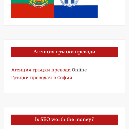
Агенция гръцки преводи
Агенция гръцки преводи
Online
Гръцки преводач в София
Is SEO worth the money?