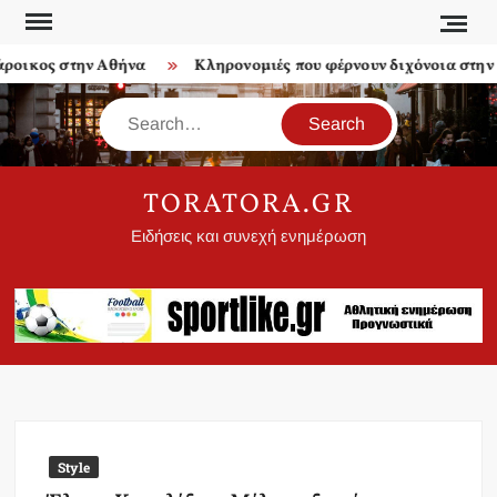
Skip
to
οικος στην Αθήνα
Κληρονομιές που φέρνουν διχόνοια στην ο
content
Search
TORATORA.GR
Ειδήσεις και συνεχή ενημέρωση
Style