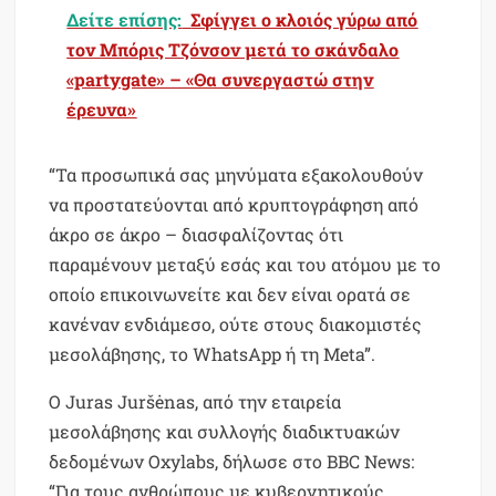
Δείτε επίσης:
Σφίγγει ο κλοιός γύρω από
τον Μπόρις Τζόνσον μετά το σκάνδαλο
«partygate» – «Θα συνεργαστώ στην
έρευνα»
“Τα προσωπικά σας μηνύματα εξακολουθούν
να προστατεύονται από κρυπτογράφηση από
άκρο σε άκρο – διασφαλίζοντας ότι
παραμένουν μεταξύ εσάς και του ατόμου με το
οποίο επικοινωνείτε και δεν είναι ορατά σε
κανέναν ενδιάμεσο, ούτε στους διακομιστές
μεσολάβησης, το WhatsApp ή τη Meta”.
Ο Juras Juršėnas, από την εταιρεία
μεσολάβησης και συλλογής διαδικτυακών
δεδομένων Oxylabs, δήλωσε στο BBC News:
“Για τους ανθρώπους με κυβερνητικούς