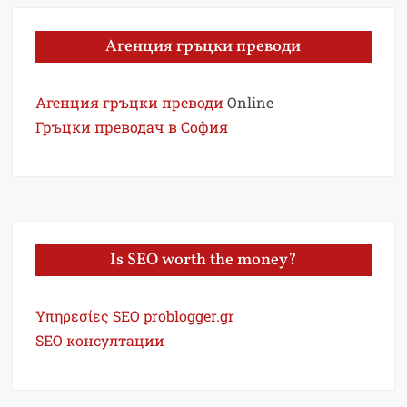
Агенция гръцки преводи
Агенция гръцки преводи
Online
Гръцки преводач в София
Is SEO worth the money?
Υπηρεσίες SEO problogger.gr
SEO консултации