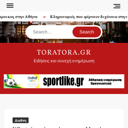
Skip
to
οικος στην Αθήνα
Κληρονομιές που φέρνουν διχόνοια στην οι
content
Search
TORATORA.GR
Ειδήσεις και συνεχή ενημέρωση
Διεθνη