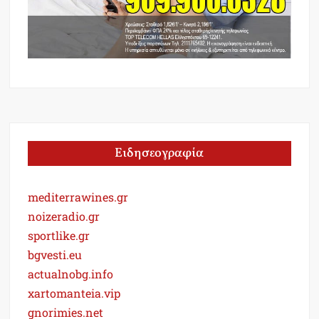
Ειδησεογραφία
mediterrawines.gr
noizeradio.gr
sportlike.gr
bgvesti.eu
actualnobg.info
xartomanteia.vip
gnorimies.net