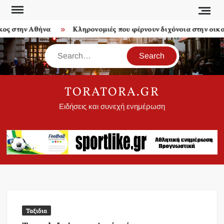
Skip
to
ην Αθήνα
Κληρονομιές που φέρνουν διχόνοια στην οικογένει
content
Search
TORATORA.GR
Ειδήσεις και συνεχή ενημέρωση
Ταξιδια