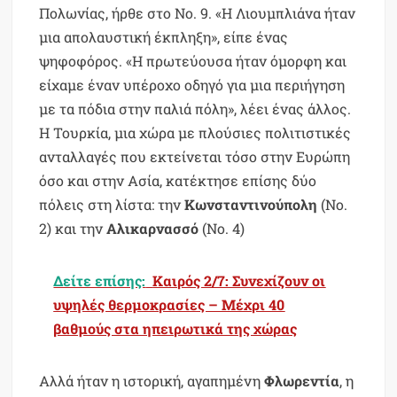
Πολωνίας, ήρθε στο Νο. 9. «Η Λιουμπλιάνα ήταν
μια απολαυστική έκπληξη», είπε ένας
ψηφοφόρος. «Η πρωτεύουσα ήταν όμορφη και
είχαμε έναν υπέροχο οδηγό για μια περιήγηση
με τα πόδια στην παλιά πόλη», λέει ένας άλλος.
Η Τουρκία, μια χώρα με πλούσιες πολιτιστικές
ανταλλαγές που εκτείνεται τόσο στην Ευρώπη
όσο και στην Ασία, κατέκτησε επίσης δύο
πόλεις στη λίστα: την
Κωνσταντινούπολη
(Νο.
2) και την
Αλικαρνασσό
(Νο. 4)
Δείτε επίσης:
Καιρός 2/7: Συνεχίζουν οι
υψηλές θερμοκρασίες – Μέχρι 40
βαθμούς στα ηπειρωτικά της χώρας
Αλλά ήταν η ιστορική, αγαπημένη
Φλωρεντία
, η