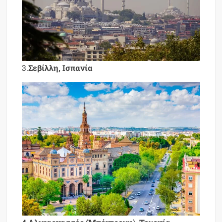
3.
Σεβίλλη, Ισπανία