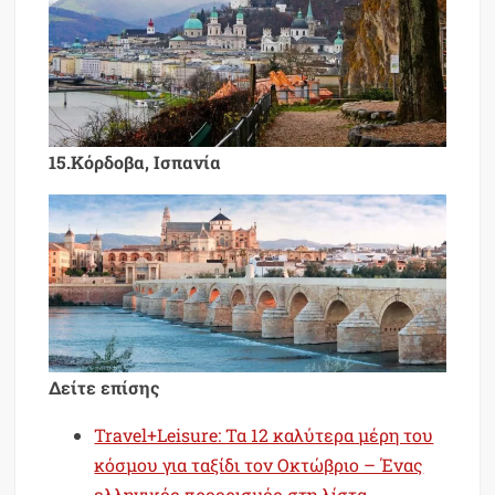
15.Κόρδοβα, Ισπανία
Δείτε επίσης
Travel+Leisure: Τα 12 καλύτερα μέρη του
κόσμου για ταξίδι τον Οκτώβριο – Ένας
ελληνικός προορισμός στη λίστα