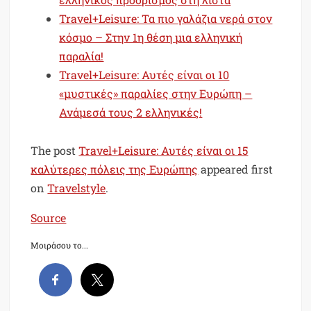
Travel+Leisure: Τα πιο γαλάζια νερά στον
κόσμο – Στην 1η θέση μια ελληνική
παραλία!
Travel+Leisure: Αυτές είναι οι 10
«μυστικές» παραλίες στην Ευρώπη –
Ανάμεσά τους 2 ελληνικές!
The post
Travel+Leisure: Αυτές είναι οι 15
καλύτερες πόλεις της Ευρώπης
appeared first
on
Travelstyle
.
Source
Μοιράσου το...