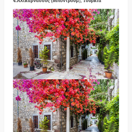
4.Αλικαρνασσός (
Μπόντρουμ
)
, Τουρκία