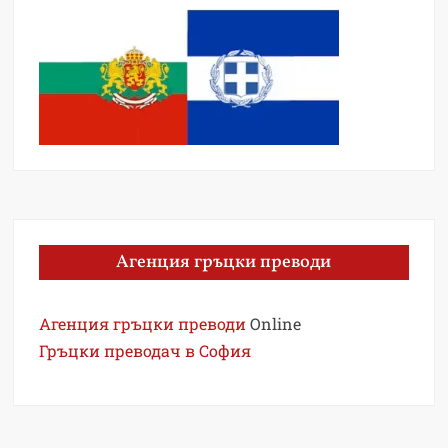
Агенция гръцки преводи
Агенция гръцки преводи
Online
Гръцки преводач в София