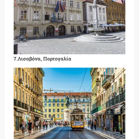
7.Λισαβόνα, Πορτογαλία