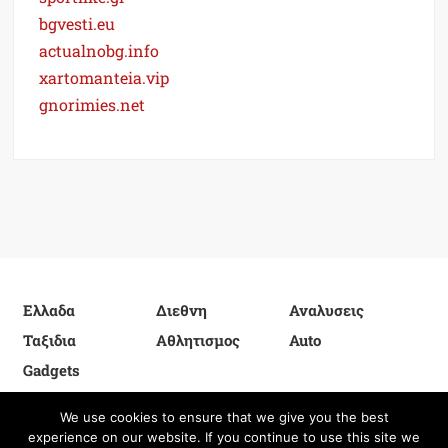
bgvesti.eu
actualnobg.info
xartomanteia.vip
gnorimies.net
Ελλαδα
Διεθνη
Αναλυσεις
Ταξιδια
Αθλητισμος
Auto
Gadgets
We use cookies to ensure that we give you the best
experience on our website. If you continue to use this site we
Proudly powered by WordPress
|
Theme: FreeNews
|
By