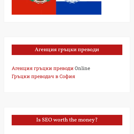
Агенция гръцки преводи
Агенция гръцки преводи
Online
Гръцки преводач в София
Is SEO worth the money?