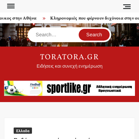
Skip
to
ος στην Αθήνα
Κληρονομιές που φέρνουν διχόνοια στην οικο
content
Search
TORATORA.GR
Ειδήσεις και συνεχή ενημέρωση
Ελλαδα