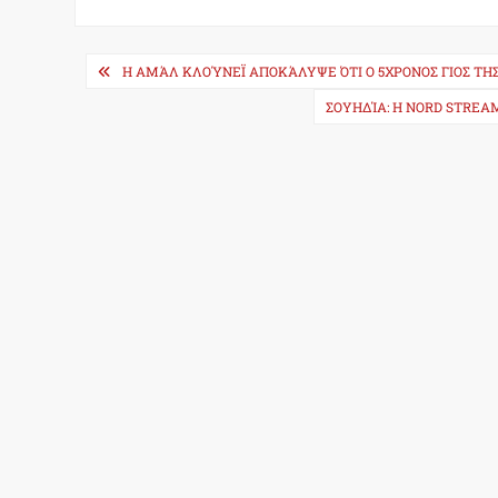
Post
Η ΑΜΆΛ ΚΛΟΎΝΕΪ ΑΠΟΚΆΛΥΨΕ ΌΤΙ Ο 5ΧΡΟΝΟΣ ΓΙΟΣ ΤΗ
navigation
ΣΟΥΗΔΊΑ: H NORD STREA