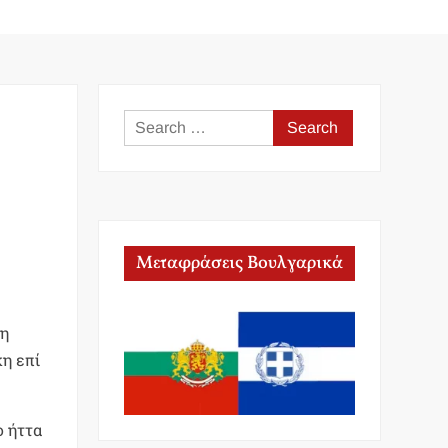
Search
for:
Μεταφράσεις Βουλγαρικά
τη
η επί
ο ήττα