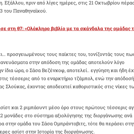
. Εξάλλου, πριν από λίγες ημέρες, στις 21 Οκτωβρίου πέρα
3 του Παναθηναϊκού.
σε στη θ7: «Ολόκληρο βιβλίο με τα σκάνδαλα της ομάδας 
ι… προσγειωμένους τους παίκτες του, τονίζοντάς τους πω
πανευάσματα στην απόδοση της ομάδας αποτελούν λόγο
 ίδια ώρα, ο Σάσα Βεζένκοφ, αποτελεί.. εγγύηση και ήδη έχ
τις τέσσερις από το εναρκτήριο τζάμπολ, ενώ την απόδοσή
ας Σλούκας, έχοντας αποδειχτεί καθοριστικός στις νίκες τ
ασίστ και 2 ριμπάουντ μέσο όρο στους πρώτους τέσσερις α
,2 μονάδες στο σύστημα αξιολόγησης της διοργάνωσης ανά
ρα στην ομάδα του Σάσα Ομπράντοβιτς, τότε θα περάσει στη
ερες ασίστ στην Ιστορία της διοργάνωσης.