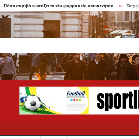
 ακριβά κοστίζει το νέο φαρμακείο αυτοκινήτου
Τα γερασμέν