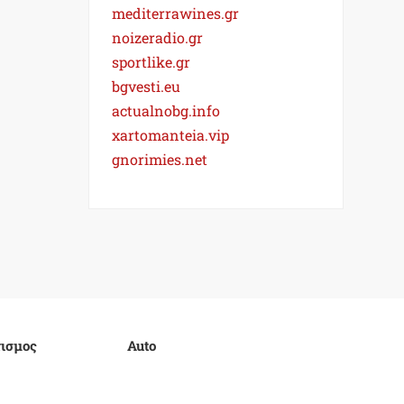
mediterrawines.gr
noizeradio.gr
sportlike.gr
bgvesti.eu
actualnobg.info
xartomanteia.vip
gnorimies.net
ισμος
Auto