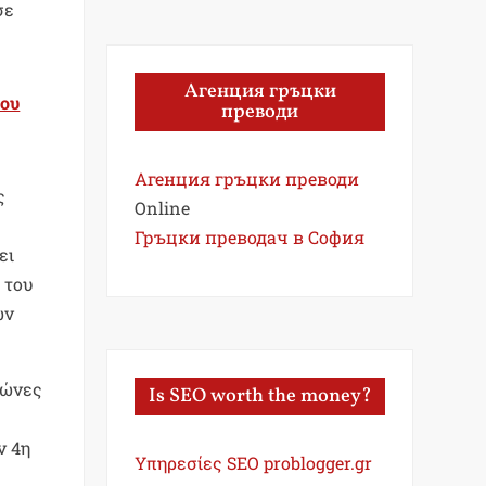
σε
Агенция гръцки
του
преводи
Агенция гръцки преводи
ς
Online
Гръцки преводач в София
ει
 του
ων
γώνες
Is SEO worth the money?
ν 4η
Υπηρεσίες SEO problogger.gr