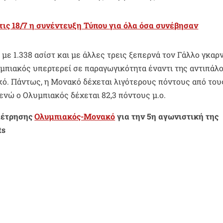
Στις 18/7 η συνέντευξη Τύπου για όλα όσα συνέβησαν
με 1.338 ασίστ και με άλλες τρεις ξεπερνά τον Γάλλο γκαρν
λυμπιακός υπερτερεί σε παραγωγικότητα έναντι της αντιπάλ
κό. Πάντως, η Μονακό δέχεται λιγότερους πόντους από του
ενώ ο Ολυμπιακός δέχεται 82,3 πόντους μ.ο.
αμέτρησης
Ολυμπιακός-Μονακό
για την 5η αγωνιστική της
ts