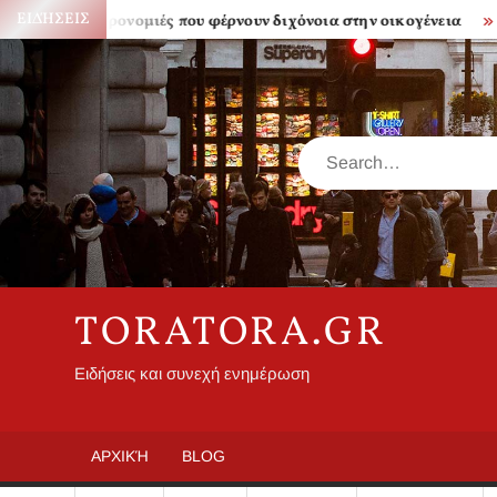
Skip
ΕΙΔΉΣΕΙΣ
Κληρονομιές που φέρνουν διχόνοια στην οικογένεια
Πόσο
to
content
Search
TORATORA.GR
Ειδήσεις και συνεχή ενημέρωση
ΑΡΧΙΚΉ
BLOG