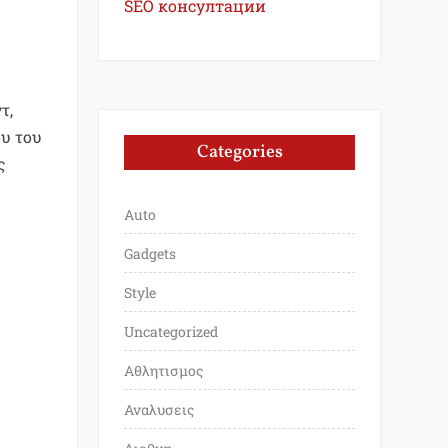
SEO консултации
τ,
ου του
Categories
ς
Auto
Gadgets
Style
Uncategorized
Αθλητισμος
Αναλυσεις