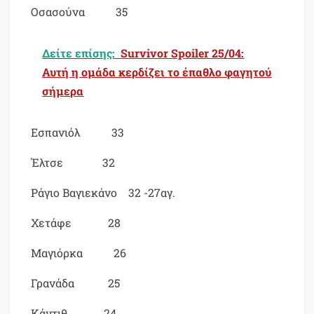
Οσασούνα 35
Δείτε επίσης:
Survivor Spoiler 25/04:
Αυτή η ομάδα κερδίζει το έπαθλο φαγητού
σήμερα
Εσπανιόλ 33
Έλτσε 32
Ράγιο Βαγιεκάνο 32 -27αγ.
Χετάφε 28
Μαγιόρκα 26
Γρανάδα 25
Κάντιθ 24