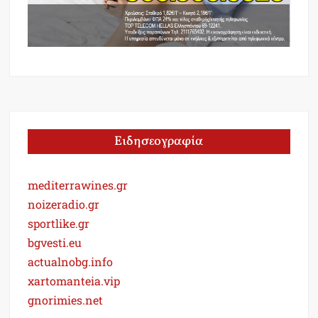
Ειδησεογραφία
mediterrawines.gr
noizeradio.gr
sportlike.gr
bgvesti.eu
actualnobg.info
xartomanteia.vip
gnorimies.net