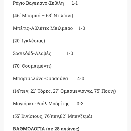
Ράγιο Βαγεκάνο-Σεβίλη 1-1
(46΄ Μπεμπέ – 63΄ Ντιλέινι)
Μπέτις-Αθλέτικ Μπιλμπάο 1-0
(20΄ Ιγκλέσιας)
Σοσιεδάδ-Αλαβές 1-0
(70΄ Θουμπιμέντι)
Μπαρτσελόνα-Οσασούνα 4-0
(14΄πεν, 21΄ Τόρες, 27΄ Ομπαμεγιάνγκ, 75΄ Πούιγ)
Μαγιόρκα-Ρεάλ Μαδρίτης 0-3
(55΄ Βινίσιους, 76΄πεν,82΄ Μπενζεμά)
ΒΑΘΜΟΛΟΓΙΑ (σε 28 αγώνες)