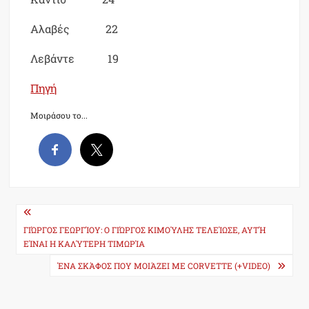
Αλαβές 22
Λεβάντε 19
Πηγή
Μοιράσου το...
Post
navigation
ΓΙΏΡΓΟΣ ΓΕΩΡΓΊΟΥ: Ο ΓΙΏΡΓΟΣ ΚΙΜΟΎΛΗΣ ΤΕΛΕΊΩΣΕ, ΑΥΤΉ
ΕΊΝΑΙ Η ΚΑΛΎΤΕΡΗ ΤΙΜΩΡΊΑ
ΈΝΑ ΣΚΆΦΟΣ ΠΟΥ ΜΟΙΆΖΕΙ ΜΕ CORVETTE (+VIDEO)