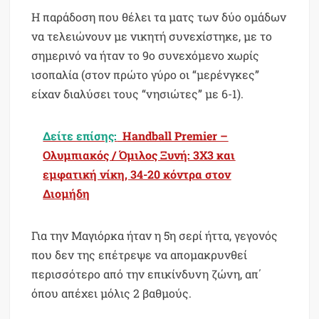
Η παράδοση που θέλει τα ματς των δύο ομάδων
να τελειώνουν με νικητή συνεχίστηκε, με το
σημερινό να ήταν το 9ο συνεχόμενο χωρίς
ισοπαλία (στον πρώτο γύρο οι “μερένγκες”
είχαν διαλύσει τους “νησιώτες” με 6-1).
Δείτε επίσης:
Handball Premier –
Ολυμπιακός / Όμιλος Ξυνή: 3Χ3 και
εμφατική νίκη, 34-20 κόντρα στον
Διομήδη
Για την Μαγιόρκα ήταν η 5η σερί ήττα, γεγονός
που δεν της επέτρεψε να απομακρυνθεί
περισσότερο από την επικίνδυνη ζώνη, απ΄
όπου απέχει μόλις 2 βαθμούς.