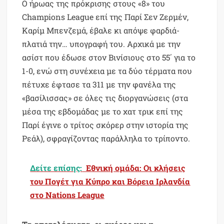
Ο ήρωας της πρόκρισης στους «8» του
Champions League επί της Παρί Σεν Ζερμέν,
Καρίμ Μπενζεμά, έβαλε κι απόψε φαρδιά-
πλατιά την… υπογραφή του. Αρχικά με την
ασίστ που έδωσε στον Βινίσιους στο 55΄ για το
1-0, ενώ στη συνέχεια με τα δύο τέρματα που
πέτυχε έφτασε τα 311 με την φανέλα της
«βασίλισσας» σε όλες τις διοργανώσεις (στα
μέσα της εβδομάδας με το χατ τρικ επί της
Παρί έγινε ο τρίτος σκόρερ στην ιστορία της
Ρεάλ), σφραγίζοντας παράλληλα το τρίποντο.
Δείτε επίσης:
Εθνική ομάδα: Οι κλήσεις
του Πογέτ για Κύπρο και Βόρεια Ιρλανδία
στο Nations League