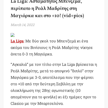
La Liga: Ασταμάτητος Μπενζεμά,
περίπατο η Ρεάλ Μαδρίτης στη
Μαγιόρκα και στο +10! (vid+pics)
March 14, 2022
La Liga
: Με δύο γκολ του Μπενζεμά κι ένα
ακόμα του Βινίσιους η Ρεάλ Μαδρίτης νίκησε
άνετα 0-3 τη Μαγιόρκα.
“Αγκαλιά” με τον τίτλο στην La Liga βρίσκεται η
Ρεάλ Μαδρίτης, μετά το αποψινό “διπλό” στην
Μαγιόρκα με 3-0, αποτέλεσμα που την φέρνει
στο +10 από την δεύτερη Σεβίλλη με την
ολοκλήρωση της 28ης αγωνιστικής (10
απομένουν για το φινάλε) κι έξι ημέρες πριν το
Clasico με την Μπαρτσελόνα.