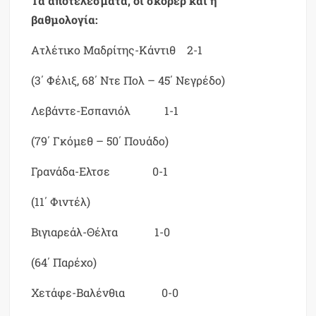
Τα αποτελέσματα, οι σκόρερ και η
βαθμολογία:
Ατλέτικο Μαδρίτης-Κάντιθ 2-1
(3΄ Φέλιξ, 68΄ Ντε Πολ – 45΄ Νεγρέδο)
Λεβάντε-Εσπανιόλ 1-1
(79΄ Γκόμεθ – 50΄ Πουάδο)
Γρανάδα-Ελτσε 0-1
(11΄ Φιντέλ)
Βιγιαρεάλ-Θέλτα 1-0
(64΄ Παρέχο)
Χετάφε-Βαλένθια 0-0