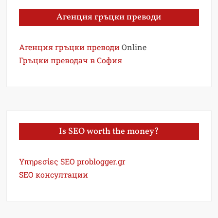
Агенция гръцки преводи
Агенция гръцки преводи
Online
Гръцки преводач в София
Is SEO worth the money?
Υπηρεσίες SEO problogger.gr
SEO консултации