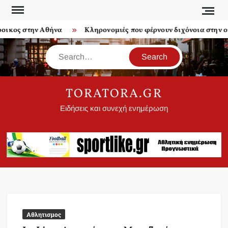
Skip
to
κος στην Αθήνα
Κληρονομιές που φέρνουν διχόνοια στην οικ
content
Search
TORATORA.GR
Ειδήσεις και συνεχή ενημέρωση
Αθλητισμος