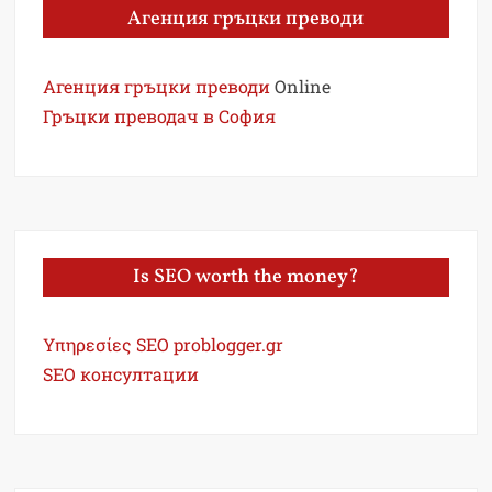
Агенция гръцки преводи
Агенция гръцки преводи
Online
Гръцки преводач в София
Is SEO worth the money?
Υπηρεσίες SEO problogger.gr
SEO консултации