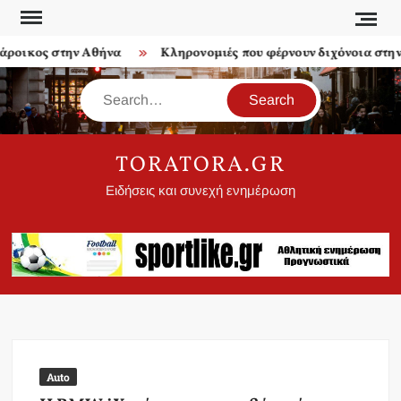
Skip
to
ροικος στην Αθήνα
Κληρονομιές που φέρνουν διχόνοια στην ο
content
Search
TORATORA.GR
Ειδήσεις και συνεχή ενημέρωση
Auto