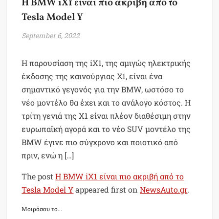
H BMW iX1 είναι πιο ακριβή από το
Tesla Model Y
September 6, 2022
H παρουσίαση της iX1, της αμιγώς ηλεκτρικής
έκδοσης της καινούργιας Χ1, είναι ένα
σημαντικό γεγονός για την BMW, ωστόσο το
νέο μοντέλο θα έχει και το ανάλογο κόστος. Η
τρίτη γενιά της X1 είναι πλέον διαθέσιμη στην
ευρωπαϊκή αγορά και το νέο SUV μοντέλο της
BMW έγινε πιο σύγχρονο και ποιοτικό από
πριν, ενώ η […]
The post
H BMW iX1 είναι πιο ακριβή από το
Tesla Model Y
appeared first on
NewsAuto.gr
.
Μοιράσου το...