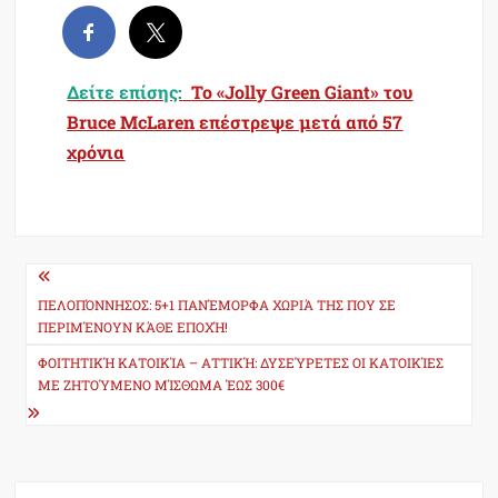
Δείτε επίσης:
To «Jolly Green Giant» του
Bruce McLaren επέστρεψε μετά από 57
χρόνια
Post
navigation
ΠΕΛΟΠΌΝΝΗΣΟΣ: 5+1 ΠΑΝΈΜΟΡΦΑ ΧΩΡΙΆ ΤΗΣ ΠΟΥ ΣΕ
ΠΕΡΙΜΈΝΟΥΝ ΚΆΘΕ ΕΠΟΧΉ!
ΦΟΙΤΗΤΙΚΉ ΚΑΤΟΙΚΊΑ – ΑΤΤΙΚΉ: ΔΥΣΕΎΡΕΤΕΣ ΟΙ ΚΑΤΟΙΚΊΕΣ
ΜΕ ΖΗΤΟΎΜΕΝΟ ΜΊΣΘΩΜΑ ΈΩΣ 300€