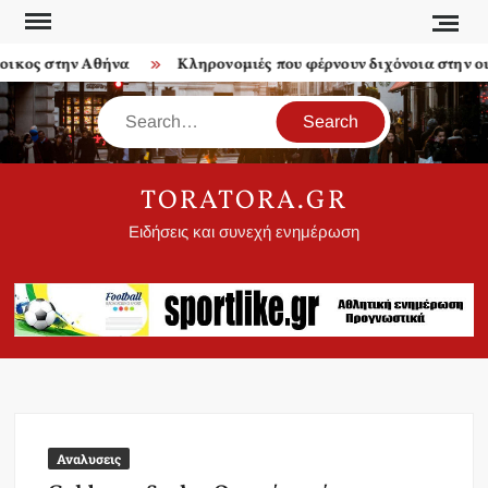
Skip
to
ος στην Αθήνα
Κληρονομιές που φέρνουν διχόνοια στην οικο
content
Search
TORATORA.GR
Ειδήσεις και συνεχή ενημέρωση
Αναλυσεις