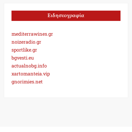
Ειδησεογραφία
mediterrawines.gr
noizeradio.gr
sportlike.gr
bgvesti.eu
actualnobg.info
xartomanteia.vip
gnorimies.net