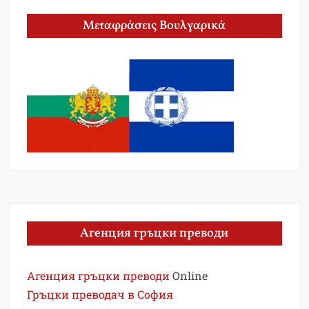
Μεταφράσεις Βουλγαρικά
Агенция гръцки преводи
Агенция гръцки преводи
Online
Гръцки преводач в София