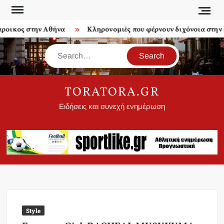
Skip
to
οικος στην Αθήνα
Κληρονομιές που φέρνουν διχόνοια στην οι
content
Search
TORATORA.GR
Ειδήσεις και συνεχή ενημέρωση
Style