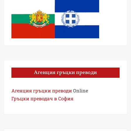
Агенция гръцки преводи
Агенция гръцки преводи
Online
Гръцки преводач в София