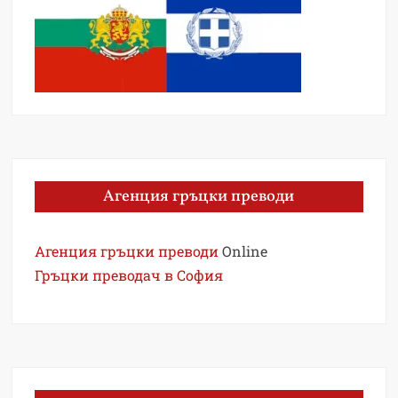
Агенция гръцки преводи
Агенция гръцки преводи
Online
Гръцки преводач в София