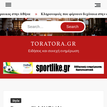
Skip
to
ικος στην Αθήνα
Κληρονομιές που φέρνουν διχόνοια στην οι
content
Search
TORATORA.GR
Ειδήσεις και συνεχή ενημέρωση
Style