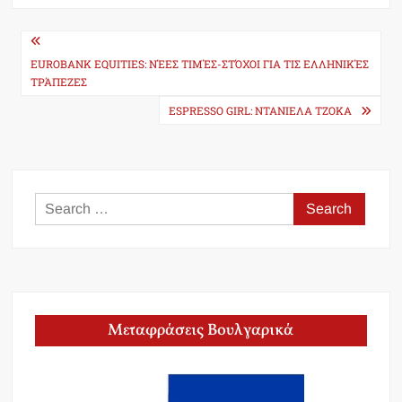
Post
navigation
EUROBANK EQUITIES: ΝΈΕΣ ΤΙΜΈΣ-ΣΤΌΧΟΙ ΓΙΑ ΤΙΣ ΕΛΛΗΝΙΚΈΣ
ΤΡΆΠΕΖΕΣ
ESPRESSO GIRL: ΝΤΑΝΙΕΛΑ ΤΖΟΚΑ
Search
for:
Μεταφράσεις Βουλγαρικά