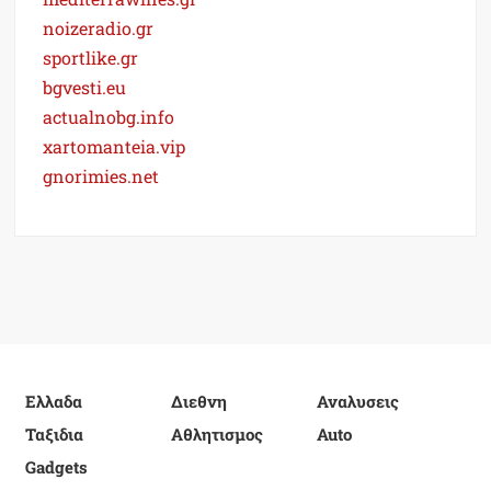
noizeradio.gr
sportlike.gr
bgvesti.eu
actualnobg.info
xartomanteia.vip
gnorimies.net
Ελλαδα
Διεθνη
Αναλυσεις
Ταξιδια
Αθλητισμος
Auto
Gadgets