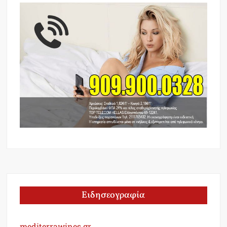
Ειδησεογραφία
mediterrawines.gr