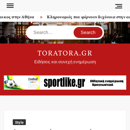
Skip
to
κος στην Αθήνα
Κληρονομιές που φέρνουν διχόνοια στην οικ
content
Search
TORATORA.GR
Ειδήσεις και συνεχή ενημέρωση
Style