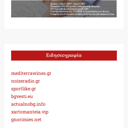
Ειδησεογραφία
mediterrawines.gr
noizeradio.gr
sportlike.gr
bgvesti.eu
actualnobg.info
xartomanteia.vip
gnorimies.net