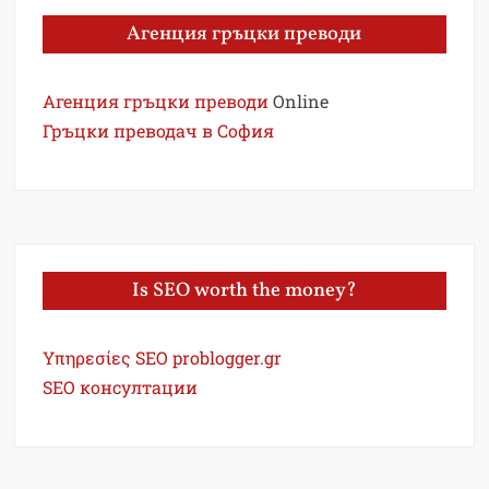
Агенция гръцки преводи
Агенция гръцки преводи
Online
Гръцки преводач в София
Is SEO worth the money?
Υπηρεσίες SEO problogger.gr
SEO консултации