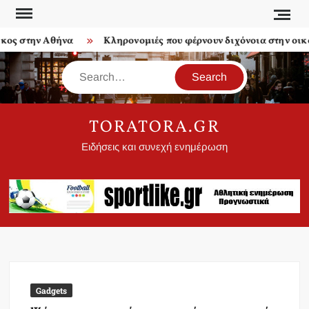
Skip
to
 στην Αθήνα
Κληρονομιές που φέρνουν διχόνοια στην οικογέν
content
Search
TORATORA.GR
Ειδήσεις και συνεχή ενημέρωση
Gadgets