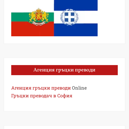
Агенция гръцки преводи
Агенция гръцки преводи
Online
Гръцки преводач в София