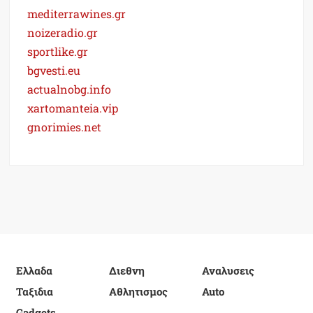
mediterrawines.gr
noizeradio.gr
sportlike.gr
bgvesti.eu
actualnobg.info
xartomanteia.vip
gnorimies.net
Ελλαδα
Διεθνη
Αναλυσεις
Ταξιδια
Αθλητισμος
Auto
Gadgets