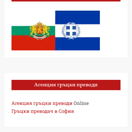
Агенция гръцки преводи
Агенция гръцки преводи
Online
Гръцки преводач в София