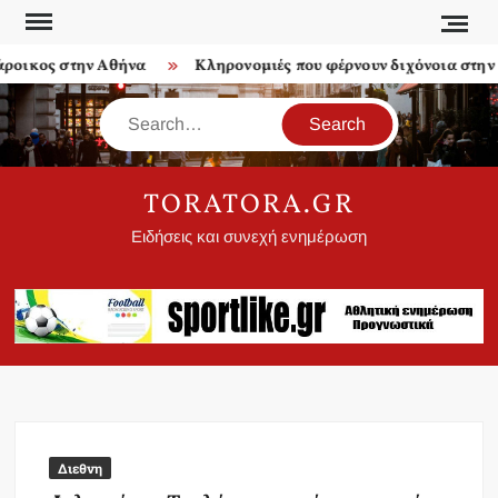
Skip
to
οικος στην Αθήνα
Κληρονομιές που φέρνουν διχόνοια στην ο
content
Search
TORATORA.GR
Ειδήσεις και συνεχή ενημέρωση
Διεθνη