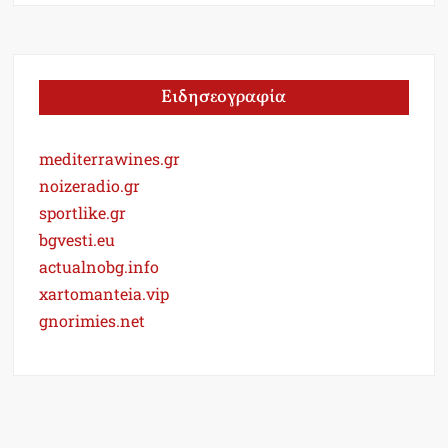
Ειδησεογραφία
mediterrawines.gr
noizeradio.gr
sportlike.gr
bgvesti.eu
actualnobg.info
xartomanteia.vip
gnorimies.net