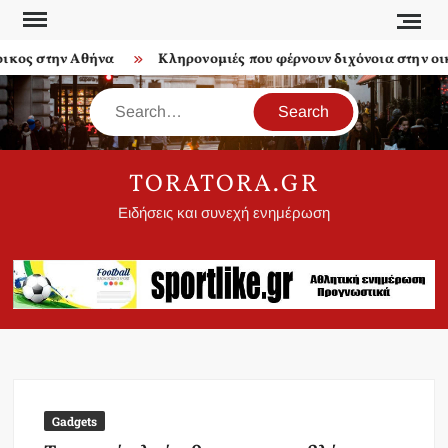
Skip
to
ς στην Αθήνα
Κληρονομιές που φέρνουν διχόνοια στην οικογ
content
Search
TORATORA.GR
Ειδήσεις και συνεχή ενημέρωση
Gadgets