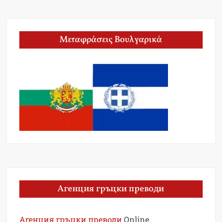
Μεταφράσεις Βουλγαρικά
Агенция гръцки преводи
Агенция гръцки преводи
Online