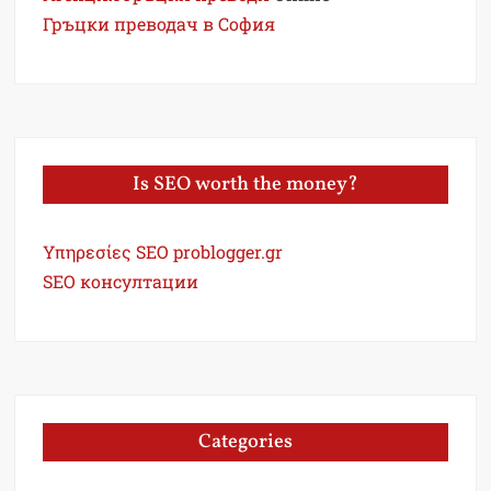
Гръцки преводач в София
Is SEO worth the money?
Υπηρεσίες SEO problogger.gr
SEO консултации
Categories