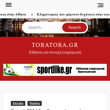
Skip
to
στην Αθήνα
Κληρονομιές που φέρνουν διχόνοια στην οικογένε
content
Search
TORATORA.GR
Ειδήσεις και συνεχή ενημέρωση
Ελλαδα
Ταξιδια