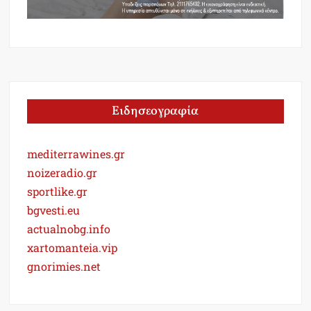
Ειδησεογραφία
mediterrawines.gr
noizeradio.gr
sportlike.gr
bgvesti.eu
actualnobg.info
xartomanteia.vip
gnorimies.net