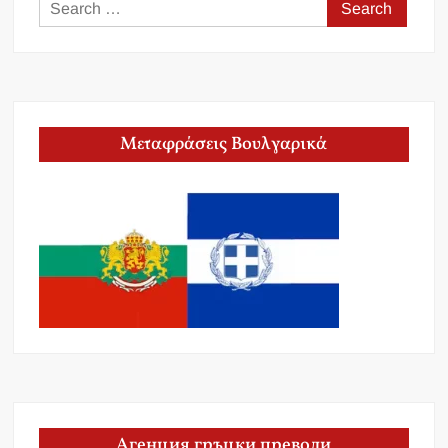
Search
for:
Μεταφράσεις Βουλγαρικά
Агенция гръцки преводи