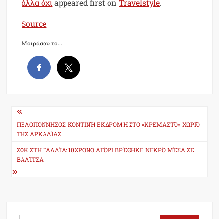
άλλα όχι
appeared first on
Travelstyle
.
Source
Μοιράσου το...
Post
navigation
ΠΕΛΟΠΌΝΝΗΣΟΣ: ΚΟΝΤΙΝΉ ΕΚΔΡΟΜΉ ΣΤΟ «ΚΡΕΜΑΣΤΌ» ΧΩΡΙΌ
ΤΗΣ ΑΡΚΑΔΊΑΣ
ΣΟΚ ΣΤΗ ΓΑΛΛΊΑ: 10ΧΡΟΝΟ ΑΓΌΡΙ ΒΡΈΘΗΚΕ ΝΕΚΡΌ ΜΈΣΑ ΣΕ
ΒΑΛΊΤΣΑ