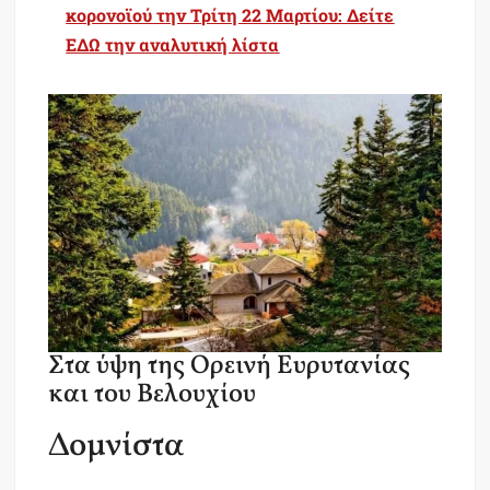
κορονοϊού την Τρίτη 22 Μαρτίου: Δείτε
ΕΔΩ την αναλυτική λίστα
Στα ύψη της Ορεινή Ευρυτανίας
και του Βελουχίου
Δομνίστα