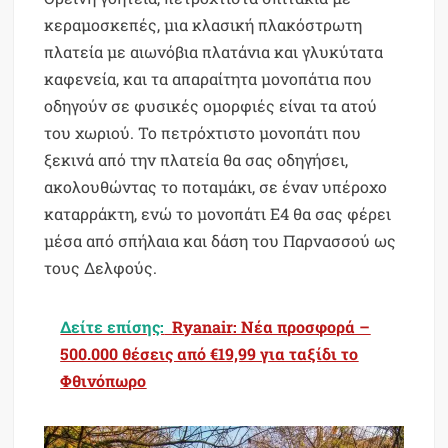
κεραμοσκεπές, μια κλασική πλακόστρωτη
πλατεία με αιωνόβια πλατάνια και γλυκύτατα
καφενεία, και τα απαραίτητα μονοπάτια που
οδηγούν σε φυσικές ομορφιές είναι τα ατού
του χωριού. Το πετρόχτιστο μονοπάτι που
ξεκινά από την πλατεία θα σας οδηγήσει,
ακολουθώντας το ποταμάκι, σε έναν υπέροχο
καταρράκτη, ενώ το μονοπάτι Ε4 θα σας φέρει
μέσα από σπήλαια και δάση του Παρνασσού ως
τους Δελφούς.
Δείτε επίσης:
Ryanair: Νέα προσφορά –
500.000 θέσεις από €19,99 για ταξίδι το
Φθινόπωρο