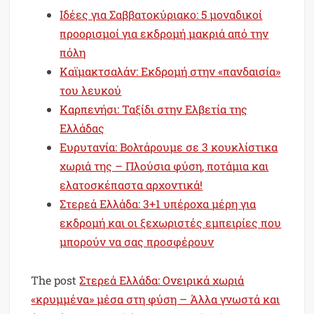
Ιδέες για Σαββατοκύριακο: 5 μοναδικοί
προορισμοί για εκδρομή μακριά από την
πόλη
Καϊμακτσαλάν: Εκδρομή στην «πανδαισία»
του λευκού
Καρπενήσι: Ταξίδι στην Ελβετία της
Ελλάδας
Ευρυτανία: Βολτάρουμε σε 3 κουκλίστικα
χωριά της – Πλούσια φύση, ποτάμια και
ελατοσκέπαστα αρχοντικά!
Στερεά Ελλάδα: 3+1 υπέροχα μέρη για
εκδρομή και οι ξεχωριστές εμπειρίες που
μπορούν να σας προσφέρουν
The post
Στερεά Ελλάδα: Oνειρικά χωριά
«κρυμμένα» μέσα στη φύση – Άλλα γνωστά και