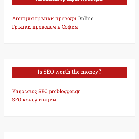
Агенция гръцки преводи
Online
Гръцки преводач в София
Is SEO worth the money?
Υπηρεσίες SEO problogger.gr
SEO консултации