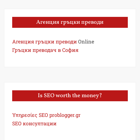
Агенция гръцки преводи
Агенция гръцки преводи
Online
Гръцки преводач в София
Is SEO worth the money?
Υπηρεσίες SEO problogger.gr
SEO консултации