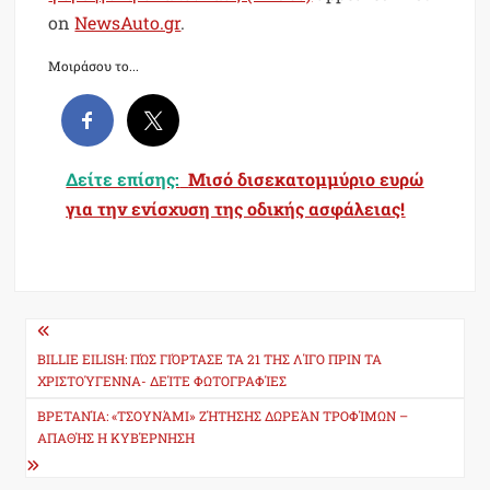
on
NewsAuto.gr
.
Μοιράσου το...
Δείτε επίσης:
Μισό δισεκατομμύριο ευρώ
για την ενίσχυση της οδικής ασφάλειας!
Post
navigation
BILLIE EILISH: ΠΏΣ ΓΙΌΡΤΑΣΕ ΤΑ 21 ΤΗΣ ΛΊΓΟ ΠΡΙΝ ΤΑ
ΧΡΙΣΤΟΎΓΕΝΝΑ- ΔΕΊΤΕ ΦΩΤΟΓΡΑΦΊΕΣ
ΒΡΕΤΑΝΊΑ: «ΤΣΟΥΝΆΜΙ» ΖΉΤΗΣΗΣ ΔΩΡΕΆΝ ΤΡΟΦΊΜΩΝ –
ΑΠΑΘΉΣ Η ΚΥΒΈΡΝΗΣΗ