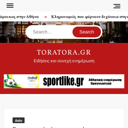
Skip
to
ροικος στην Αθήνα
Κληρονομιές που φέρνουν διχόνοια στην ο
content
Search
TORATORA.GR
Ειδήσεις και συνεχή ενημέρωση
Auto