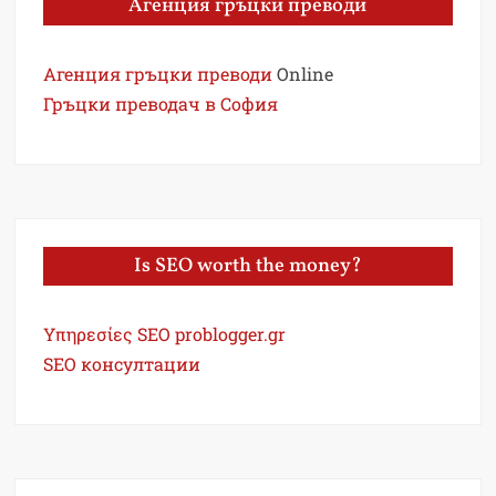
Агенция гръцки преводи
Агенция гръцки преводи
Online
Гръцки преводач в София
Is SEO worth the money?
Υπηρεσίες SEO problogger.gr
SEO консултации