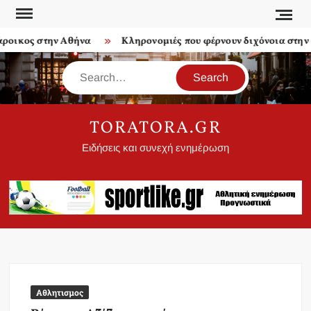
Skip
to
οικος στην Αθήνα
Κληρονομιές που φέρνουν διχόνοια στην οι
content
Search
TORATORA.GR
Ειδήσεις και συνεχή ενημέρωση
Αθλητισμος