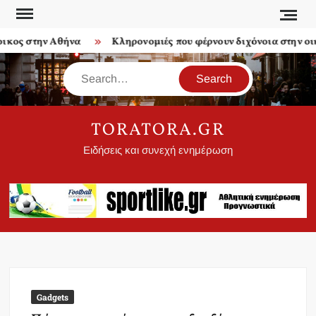
Skip
to
ος στην Αθήνα
Κληρονομιές που φέρνουν διχόνοια στην οικο
content
Search
TORATORA.GR
Ειδήσεις και συνεχή ενημέρωση
Gadgets