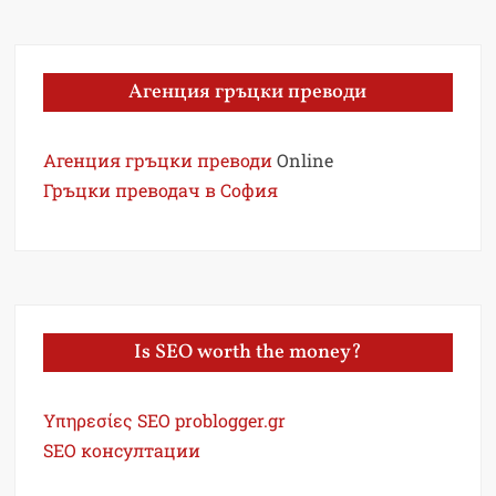
Агенция гръцки преводи
Агенция гръцки преводи
Online
Гръцки преводач в София
Is SEO worth the money?
Υπηρεσίες SEO problogger.gr
SEO консултации