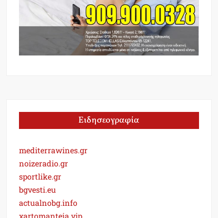
Ειδησεογραφία
mediterrawines.gr
noizeradio.gr
sportlike.gr
bgvesti.eu
actualnobg.info
xartomanteia.vip