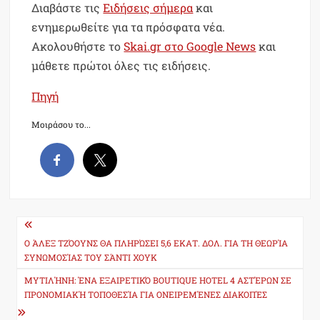
Διαβάστε τις
Ειδήσεις σήμερα
και
ενημερωθείτε για τα πρόσφατα νέα.
Ακολουθήστε το
Skai.gr στο Google News
και
μάθετε πρώτοι όλες τις ειδήσεις.
Πηγή
Μοιράσου το...
Post
navigation
Ο ΆΛΕΞ ΤΖΌΟΥΝΣ ΘΑ ΠΛΗΡΏΣΕΙ 5,6 ΕΚΑΤ. ΔΟΛ. ΓΙΑ ΤΗ ΘΕΩΡΊΑ
ΣΥΝΩΜΟΣΊΑΣ ΤΟΥ ΣΆΝΤΙ ΧΟΥΚ
ΜΥΤΙΛΉΝΗ: ΈΝΑ ΕΞΑΙΡΕΤΙΚΌ BOUTIQUE HOTEL 4 ΑΣΤΈΡΩΝ ΣΕ
ΠΡΟΝΟΜΙΑΚΉ ΤΟΠΟΘΕΣΊΑ ΓΙΑ ΟΝΕΙΡΕΜΈΝΕΣ ΔΙΑΚΟΠΈΣ