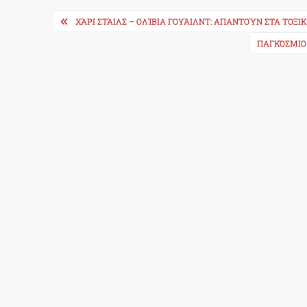
Post
ΧΆΡΙ ΣΤΆΙΛΣ – ΟΛΊΒΙΑ ΓΟΥΆΙΛΝΤ: ΑΠΑΝΤΟΎΝ ΣΤΑ ΤΟΞΙΚ
navigation
ΠΑΓΚΌΣΜΙΟ