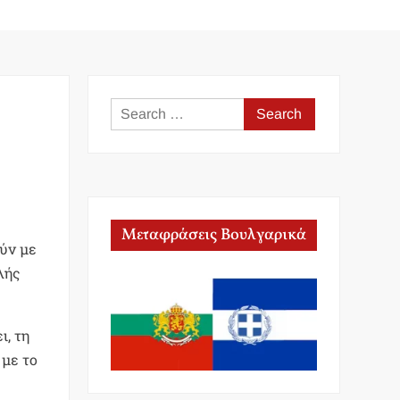
Search
for:
Μεταφράσεις Βουλγαρικά
ύν με
λής
ι, τη
 με το