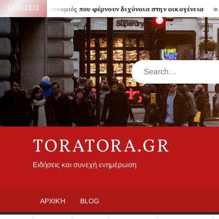
Skip
ΕΙΔΉΣΕΙΣ
Κληρονομιές που φέρνουν διχόνοια στην οικογένεια
Πόσο
to
content
Search
TORATORA.GR
Ειδήσεις και συνεχή ενημέρωση
ΑΡΧΙΚΉ
BLOG