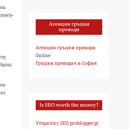
οία
ογική»
Агенция гръцки
преводи
Агенция гръцки преводи
Online
της
Гръцки преводач в София
εδρίας
οια
ιες
Is SEO worth the money?
,
Υπηρεσίες SEO problogger.gr