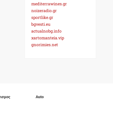
mediterrawines.gr
noizeradio.gr
sportlike.gr
bgvesti.eu
actualnobg.info
xartomanteia.vip
gnorimies.net
ισμος
Auto