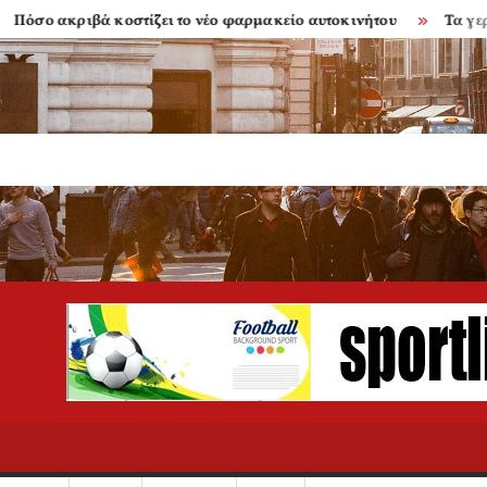
 ακριβά κοστίζει το νέο φαρμακείο αυτοκινήτου
Τα γερασμέν