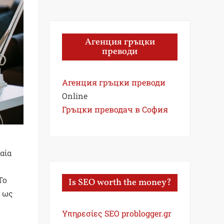
Агенция гръцки
преводи
Агенция гръцки преводи
Online
Гръцки преводач в София
αία
Το
Is SEO worth the money?
ύ ως
Υπηρεσίες SEO problogger.gr