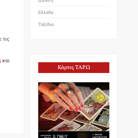
Διεθνη
Ελλαδα
Ταξιδια
 τις
s
και
Κάρτες ΤΑΡΩ