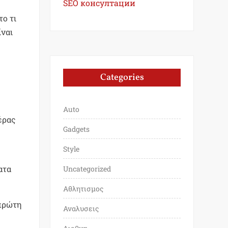
SEO консултации
το τι
ίναι
Categories
Auto
έρας
Gadgets
Style
ατα
Uncategorized
Αθλητισμος
 πρώτη
Αναλυσεις