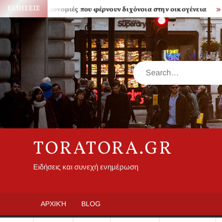
Skip
ΕΙΔΉΣΕΙΣ
Κληρονομιές που φέρνουν διχόνοια στην οικογένεια
Πόσο α
to
content
Search
TORATORA.GR
Ειδήσεις και συνεχή ενημέρωση
ΑΡΧΙΚΉ
BLOG