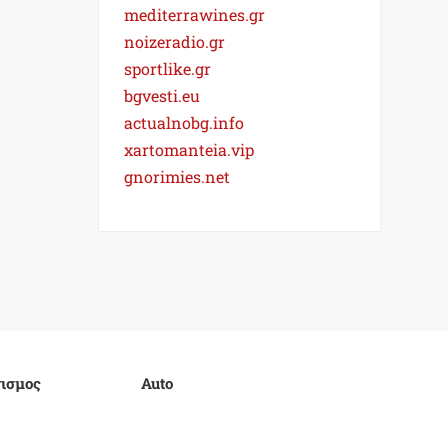
mediterrawines.gr
noizeradio.gr
sportlike.gr
bgvesti.eu
actualnobg.info
xartomanteia.vip
gnorimies.net
ισμος
Auto