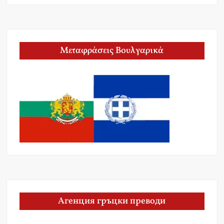
Μεταφράσεις Βουλγαρικά
Агенция гръцки преводи