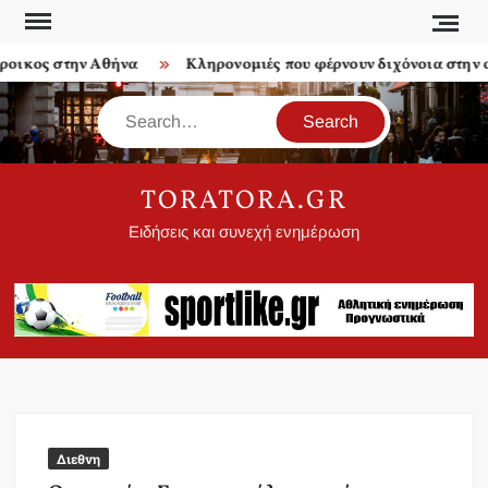
Skip
to
ικος στην Αθήνα
Κληρονομιές που φέρνουν διχόνοια στην οι
content
Search
TORATORA.GR
Ειδήσεις και συνεχή ενημέρωση
Διεθνη