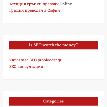
Агенция гръцки преводи
Online
Гръцки преводач в София
Is SEO worth the money?
Υπηρεσίες SEO problogger.gr
SEO консултации
Categories