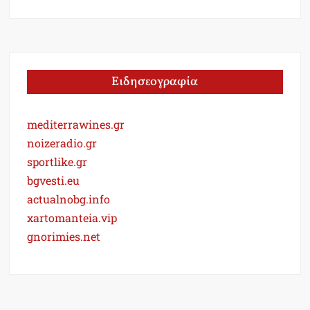
Ειδησεογραφία
mediterrawines.gr
noizeradio.gr
sportlike.gr
bgvesti.eu
actualnobg.info
xartomanteia.vip
gnorimies.net