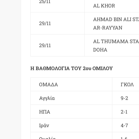
25/11
AL KHOR
AHMAD BIN ALI S
29/11
AR-RAYYAN
AL THUMAMA ST
29/11
DOHA
Η ΒΑΘΜΟΛΟΓΙΑ ΤΟΥ 2ου ΟΜΙΛΟΥ
ΟΜΑΔΑ
ΓΚΟΛ
Αγγλία
9-2
ΗΠΑ
2-1
Ιράν
4-7
Ουαλία
1-6