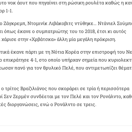
ώτο νοκ άουτ που πηγαίνει στη ρώσικη ρουλέτα καθώς η κα
ρ 1-1.
μο Ζάγκρεμπ, Ντομινίκ Λιβάκοβιτς ντύθηκε… Ντάνιελ Σούμπ
κι όπως έκανε ο συμπατριώτης του το 2018, έτσι κι αυτός
 χάρισε στην «Χρβάτσκα» άλλη μία μεγάλη πρόκριση.
κτικά έκανε πάρτι με τη Νότια Κορέα στην επιστροφή του Ν
 επικράτησε 4-1, στο οποίο υπήρχαν σημεία που κυριολεκτ
ήκωσαν πανό για τον θρυλικό Πελέ, που αντιμετωπίζει θέματ
 ο τρίτος Βραζιλιάνος που σκοράρει σε τρία ή περισσότερα
ί Σεν Ζερμέν συνδέεται με τον Πελέ και τον Ρονάλντο, κα
ές διοργανώσεις, ενώ ο Ρονάλντο σε τρεις.