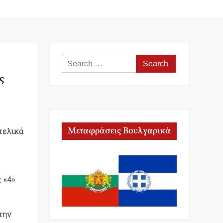
Search
for:
ς
Μεταφράσεις Βουλγαρικά
ιτελικά
 «4»
την