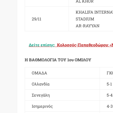
AL KHOR
KHALIFA INTERNA
29/11
STADIUM
AR-RAYYAN
Δείτε επίσης:
Κολοσσός-Παπαθεοδώρου: «
Η ΒΑΘΜΟΛΟΓΙΑ ΤΟΥ 1ου ΟΜΙΛΟΥ
ΟΜΑΔΑ
ΓΚ
Ολλανδία
5-1
Σενεγάλη
5-4
Ισημερινός
4-3