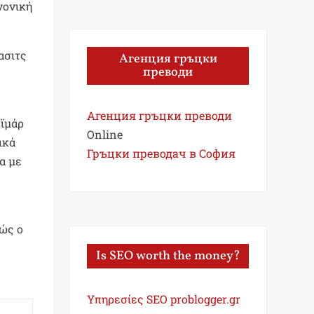
νονική
ασιτς
Агенция гръцки
преводи
Агенция гръцки преводи
εϊμάρ
Online
ικά
Гръцки преводач в София
α με
θώς ο
Is SEO worth the money?
Υπηρεσίες SEO problogger.gr