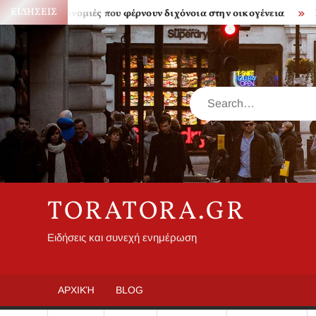
Skip
ΕΙΔΉΣΕΙΣ
Κληρονομιές που φέρνουν διχόνοια στην οικογένεια
Πόσο α
to
content
Search
TORATORA.GR
Ειδήσεις και συνεχή ενημέρωση
ΑΡΧΙΚΉ
BLOG