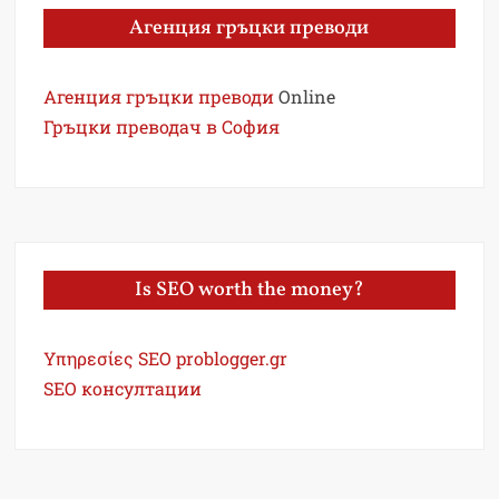
Агенция гръцки преводи
Агенция гръцки преводи
Online
Гръцки преводач в София
Is SEO worth the money?
Υπηρεσίες SEO problogger.gr
SEO консултации