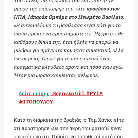
Τομ Χανκς για το δείπνο του 2011 που ήταν
μέρος της επίσκεψης του τότε
προέδρου των
ΗΠΑ, Μπαράκ Ομπάμα στο Ηνωμένο Βασίλειο
.
«Η συνομιλία με τη βασίλισσα είναι κάτι για το
οποίο πρέπει να προετοιμαστείτε. Ήξερα ότι θα
καθόμουν δίπλα της, έτσι ήθελα να μπορώ να
μιλήσω για πράγματα που ήταν σημαντικά, αλλά
όχι απρεπή. Όπως για το πόσο συχνά έχει
πραγματικά ελεύθερο χρόνο και πόσο έχω εγώ.
Ήταν μια ωραία κουβέντα
», ανέφερε.
Δείτε επίσης:
Espresso Girl: ΧΡΥΣΑ
ΦΩΤΟΠΟΥΛΟΥ
Κατά τη διάρκεια της βραδιάς, ο Τομ Χανκς είπε
ότι παρατήρησε «με την άκρη του ματιού» έναν
εργαζόμενο στο
Παλάτι
να τοποθετεί αυτό που