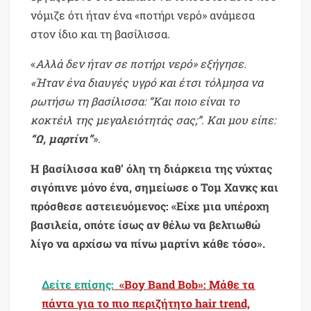
νόμιζε ότι ήταν ένα «ποτήρι νερό» ανάμεσα
στον ίδιο και τη βασίλισσα.
«
Αλλά δεν ήταν σε ποτήρι νερό» εξήγησε.
«Ήταν ένα διαυγές υγρό και έτσι τόλμησα να
ρωτήσω τη βασίλισσα: “Και ποιο είναι το
κοκτέιλ της μεγαλειότητάς σας;”. Kαι μου είπε:
“Ω, μαρτίνι”
».
H βασίλισσα καθ’ όλη τη διάρκεια της νύχτας
σιγόπινε μόνο ένα, σημείωσε ο Τομ Χανκς και
πρόσθεσε αστειευόμενος: «Είχε μια υπέροχη
βασιλεία, οπότε ίσως αν θέλω να βελτιωθώ
λίγο να αρχίσω να πίνω μαρτίνι κάθε τόσο».
Δείτε επίσης:
«Boy Band Bob»: Μάθε τα
πάντα για το πιο περιζήτητο hair trend,