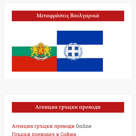
Μεταφράσεις Βουλγαρικά
Агенция гръцки преводи
Агенция гръцки преводи
Online
Гръцки преводач в София