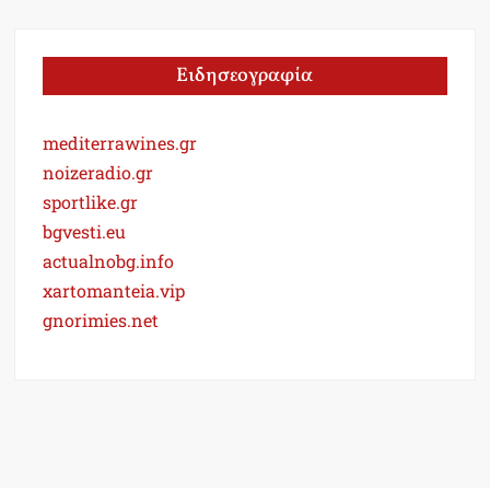
Ειδησεογραφία
mediterrawines.gr
noizeradio.gr
sportlike.gr
bgvesti.eu
actualnobg.info
xartomanteia.vip
gnorimies.net