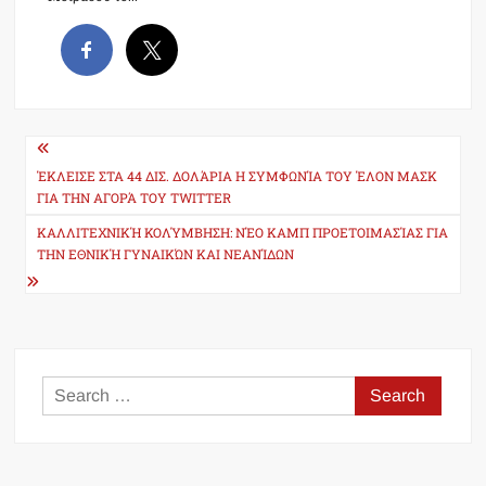
Post
navigation
ΈΚΛΕΙΣΕ ΣΤΑ 44 ΔΙΣ. ΔΟΛΆΡΙΑ Η ΣΥΜΦΩΝΊΑ ΤΟΥ ΈΛΟΝ ΜΑΣΚ
ΓΙΑ ΤΗΝ ΑΓΟΡΆ ΤΟΥ TWITTER
ΚΑΛΛΙΤΕΧΝΙΚΉ ΚΟΛΎΜΒΗΣΗ: ΝΈΟ ΚΑΜΠ ΠΡΟΕΤΟΙΜΑΣΊΑΣ ΓΙΑ
ΤΗΝ ΕΘΝΙΚΉ ΓΥΝΑΙΚΏΝ ΚΑΙ ΝΕΑΝΊΔΩΝ
Search
for: