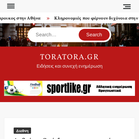
Skip
to
οικος στην Αθήνα
Κληρονομιές που φέρνουν διχόνοια στην οι
content
Search
TORATORA.GR
Ειδήσεις και συνεχή ενημέρωση
Διεθνη