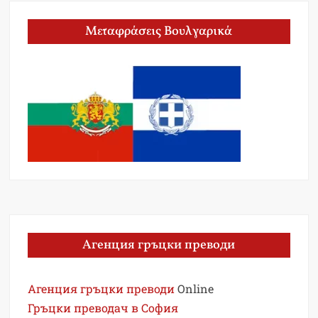
Μεταφράσεις Βουλγαρικά
Агенция гръцки преводи
Агенция гръцки преводи
Online
Гръцки преводач в София