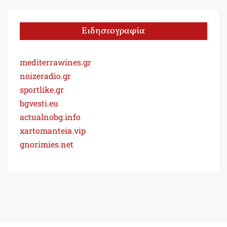
Ειδησεογραφία
mediterrawines.gr
noizeradio.gr
sportlike.gr
bgvesti.eu
actualnobg.info
xartomanteia.vip
gnorimies.net