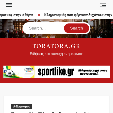
Skip
to
οικος στην Αθήνα
Κληρονομιές που φέρνουν διχόνοια στην οι
content
Search
TORATORA.GR
Ειδήσεις και συνεχή ενημέρωση
Αθλητισμος