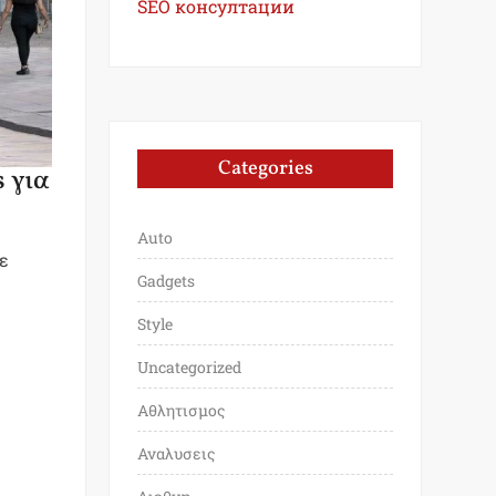
SEO консултации
Categories
s για
Auto
ε
Gadgets
Style
Uncategorized
Αθλητισμος
Αναλυσεις