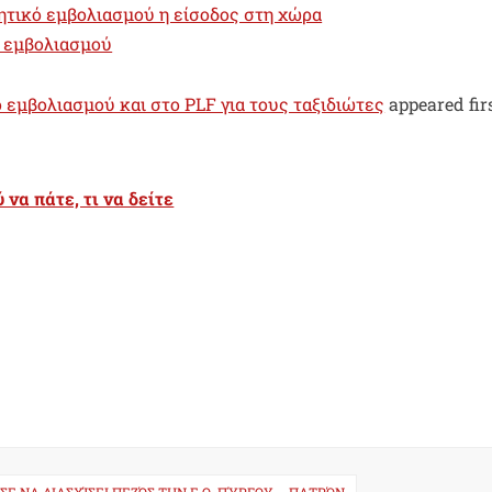
ιητικό εμβολιασμού η είσοδος στη χώρα
ό εμβολιασμού
ό εμβολιασμού και στο PLF για τους ταξιδιώτες
appeared fir
να πάτε, τι να δείτε