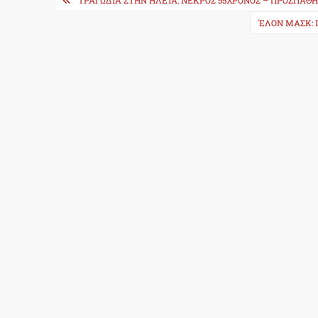
ΤΡΑΓΩΔΊΑ ΣΤΗΝ ΗΛΕΊΑ: ΝΕΚΡΌΣ 55ΧΡΟΝΟΣ – ΠΡΟΣΠΆΘΗΣ
navigation
ΈΛΟΝ ΜΑΣΚ: 