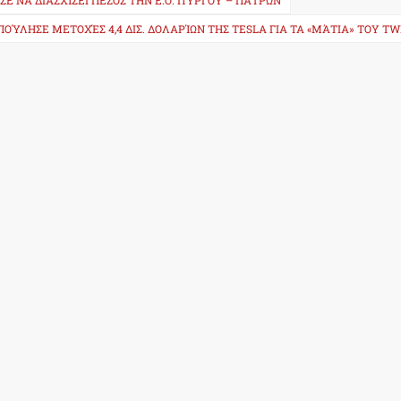
Ε ΝΑ ΔΙΑΣΧΊΣΕΙ ΠΕΖΌΣ ΤΗΝ Ε.Ο. ΠΎΡΓΟΥ – ΠΑΤΡΏΝ
ΠΟΎΛΗΣΕ ΜΕΤΟΧΈΣ 4,4 ΔΙΣ. ΔΟΛΑΡΊΩΝ ΤΗΣ TESLA ΓΙΑ ΤΑ «ΜΆΤΙΑ» ΤΟΥ T