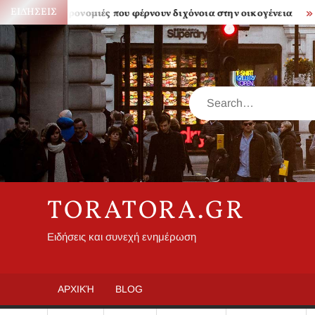
Skip
ΕΙΔΉΣΕΙΣ
Κληρονομιές που φέρνουν διχόνοια στην οικογένεια
Πόσο α
to
content
Search
TORATORA.GR
Ειδήσεις και συνεχή ενημέρωση
ΑΡΧΙΚΉ
BLOG