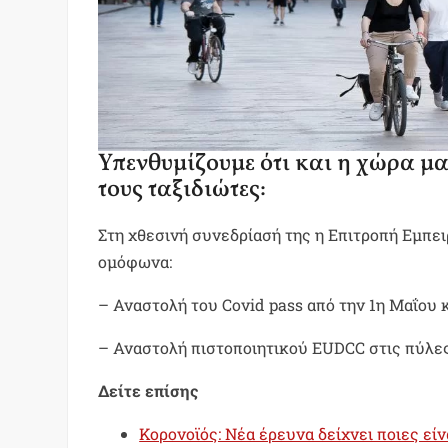
Υπενθυμίζουμε ότι και η χώρα μα
τους ταξιδιώτες:
Στη χθεσινή συνεδρίασή της η Επιτροπή Εμπε
ομόφωνα:
– Αναστολή του Covid pass από την 1η Μαΐου 
– Αναστολή πιστοποιητικού EUDCC στις πύλες
Δείτε επίσης
Κορονοϊός: Νέα έρευνα δείχνει ποιες είν