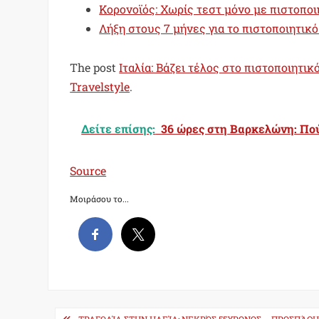
Κορονοϊός: Χωρίς τεστ μόνο με πιστοπο
Λήξη στους 7 μήνες για το πιστοποιητικ
The post
Ιταλία: Βάζει τέλος στο πιστοποιητικ
Travelstyle
.
Δείτε επίσης:
36 ώρες στη Βαρκελώνη: Πού 
Source
Μοιράσου το...
Post