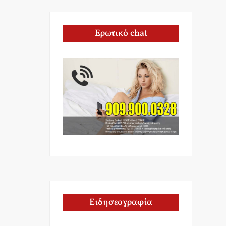
Ερωτικό chat
Ειδησεογραφία