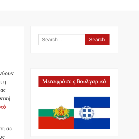
Search
for:
κνύουν
Μεταφράσεις Βουλγαρικά
ι η
ίας
νική
υτό
ει σε
υς