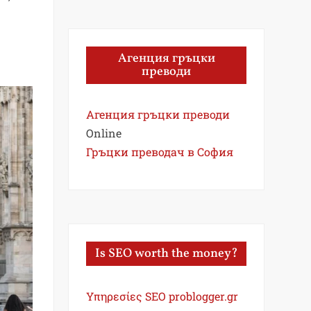
Агенция гръцки
преводи
Агенция гръцки преводи
Online
Гръцки преводач в София
Is SEO worth the money?
Υπηρεσίες SEO problogger.gr