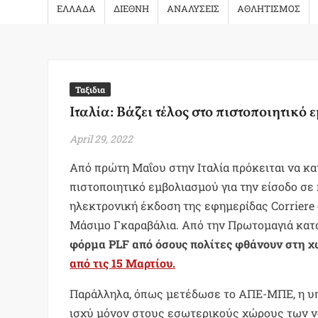
ΕΛΛΑΔΑ
ΔΙΕΘΝΗ
ΑΝΑΛΥΣΕΙΣ
ΑΘΛΗΤΙΣΜΟΣ
Ταξιδια
Ιταλία: Βάζει τέλος στο πιστοποιητικό 
April 29, 2022
Από πρώτη Μαΐου στην Ιταλία πρόκειται να κ
πιστοποιητικό εμβολιασμού για την είσοδο σε 
ηλεκτρονική έκδοση της εφημερίδας Corriere 
Μάσιμο Γκαραβάλια. Από την Πρωτομαγιά κατ
φόρμα PLF από όσους πολίτες φθάνουν στη χ
από τις 15 Μαρτίου.
Παράλληλα, όπως μετέδωσε το ΑΠΕ-ΜΠΕ, η υπ
ισχύ μόνον στους εσωτερικούς χώρους των νο