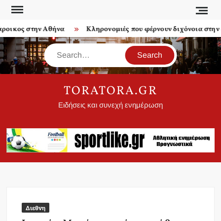
Skip
to
οικος στην Αθήνα
Κληρονομιές που φέρνουν διχόνοια στην ο
content
Search
TORATORA.GR
Ειδήσεις και συνεχή ενημέρωση
Διεθνη