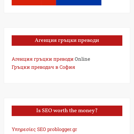
Агенция гръцки преводи
Агенция гръцки преводи
Online
Гръцки преводач в София
Is SEO worth the money?
Υπηρεσίες SEO problogger.gr