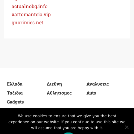
actualnobg.info
xartomanteia.vip
gnorimies.net
Ελλαδα
Διεθνη
Αναλυσεις
Ταξιδια
Αθλητισμος
Auto
Gadgets
We use cookies to ensure that we give you the best
experience on our website. If you continue to use this site we
Proudly powered by WordPress
|
Theme: FreeNews
|
By
will assume that you are happy with it.
ThemeSpiral.com
.