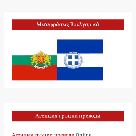
Μεταφράσεις Βουλγαρικά
Агенция гръцки преводи
Агенция гръцки преводи
Online