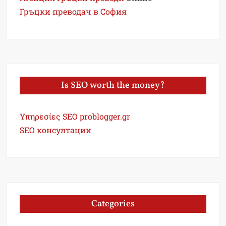
Гръцки преводач в София
Is SEO worth the money?
Υπηρεσίες SEO problogger.gr
SEO консултации
Categories