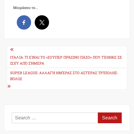
Μοιράσου το...
Post
navigation
ΙΤΑΛΊΑ: ΤΙ ΕΊΝΑΙ ΤΟ «ΣΟΎΠΕΡ ΠΡΆΣΙΝΟ ΠΆΣΟ» ΠΟΥ ΤΈΘΗΚΕ ΣΕ
ΙΣΧΎ ΑΠΌ ΣΉΜΕΡΑ
SUPER LEAGUE: ΑΛΛΑΓΉ ΗΜΈΡΑΣ ΣΤΟ ΑΣΤΈΡΑΣ ΤΡΊΠΟΛΗΣ-
ΒΌΛΟΣ
Search
for: