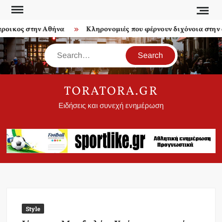
Skip
to
οικος στην Αθήνα
Κληρονομιές που φέρνουν διχόνοια στην ο
content
Search
TORATORA.GR
Ειδήσεις και συνεχή ενημέρωση
Style