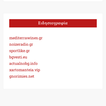
Ειδησεογραφία
mediterrawines.gr
noizeradio.gr
sportlike.gr
bgvesti.eu
actualnobg.info
xartomanteia.vip
gnorimies.net