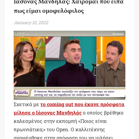
Ιάσονας Μανδηλάς: Χαίρομαι που είπα
πως είμαι ομοφυλόφιλος
January 10, 2022
Σχετικά με
το coming out που έκανε πρόσφατα
μίλησε ο Ιάσονας Μανδηλάς
ο οποίος βρέθηκε
καλεσμένος στην εκπομπή «Ποιος είναι
πρωινιάτικα;» του Open. Ο καλλιτέχνης
αναφέρθηκε στην απόφαση του να μιλήσει