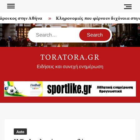
Skip
to
ροικος στην Αθήνα
Κληρονομιές που φέρνουν διχόνοια στην ο
content
Search
TORATORA.GR
Ειδήσεις και συνεχή ενημέρωση
Auto