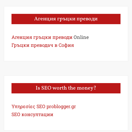
Агенция гръцки преводи
Агенция гръцки преводи
Online
Гръцки преводач в София
Is SEO worth the money?
Υπηρεσίες SEO problogger.gr
SEO консултации