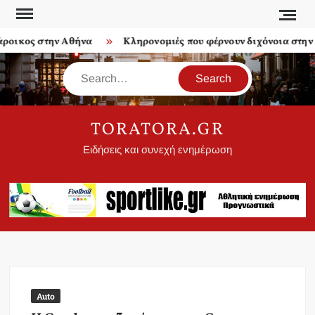
Skip
to
οικος στην Αθήνα
Κληρονομιές που φέρνουν διχόνοια στην ο
content
Search
TORATORA.GR
Ειδήσεις και συνεχή ενημέρωση
Auto