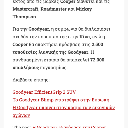
εκτός από τις μάρκες
Cooper
διαθέτει και τις
Mastercraft, Roadmaster
και
Mickey
Thompson
.
Για την
Goodyear,
η συμφωνία θα διπλασιάσει
σχεδόν την παρουσία της στην
Κίνα,
ενώ η
Cooper
θα αποκτήσει πρόσβαση στις
2.500
τοποθεσίες λιανικής της Goodyear
. Η
συνδυασμένη εταιρία θα απασχολεί
72.000
υπαλλήλους
παγκοσμίως.
Διαβάστε επίσης:
Goodyear EfficientGrip 2 SUV
To Goodyear Blimp επιστρέφει στην Ευρώπη
Η Goodyear μπαίνει στον κόσμο των εικονικών
αγώνων
The post
Η Goodyear εξαγόρασε την Cooper