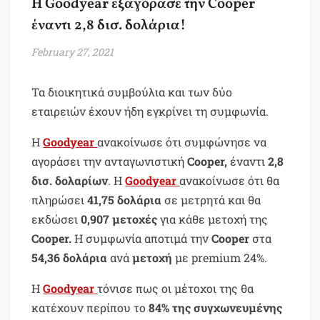
Η Goodyear εξαγόρασε την Cooper
έναντι 2,8 δισ. δολάρια!
February 27, 2021
Τα διοικητικά συμβούλια και των δύο
εταιρειών έχουν ήδη εγκρίνει τη συμφωνία.
Η
Goodyear
ανακοίνωσε ότι συμφώνησε να
αγοράσει την ανταγωνιστική
Cooper,
έναντι
2,8
δισ. δολαρίων
. Η
Goodyear
ανακοίνωσε ότι θα
πληρώσει
41,75 δολάρια
σε μετρητά και θα
εκδώσει
0,907 μετοχές
για κάθε μετοχή της
Cooper.
H συμφωνία αποτιμά την
Cooper
στα
54,36 δολάρια
ανά
μετοχή
με premium 24%.
Η
Goodyear
τόνισε πως οι μέτοχοι της θα
κατέχουν περίπου το
84% της συγχωνευμένης