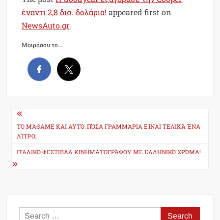
έναντι 2,8 δισ. δολάρια!
appeared first on
NewsAuto.gr
.
Μοιράσου το...
Post
navigation
TO ΜΆΘΑΜΕ ΚΑΙ ΑΥΤΌ: ΠΌΣΑ ΓΡΑΜΜΆΡΙΑ ΕΊΝΑΙ ΤΕΛΙΚΆ ΈΝΑ
ΛΊΤΡΟ;
ΙΤΑΛΙΚΌ ΦΕΣΤΙΒΆΛ ΚΙΝΗΜΑΤΟΓΡΆΦΟΥ ΜΕ ΕΛΛΗΝΙΚΌ ΧΡΏΜΑ!
Search