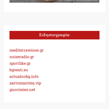
Ειδησεογραφία
mediterrawines.gr
noizeradio.gr
sportlike.gr
bgvesti.eu
actualnobg.info
xartomanteia.vip
gnorimies.net