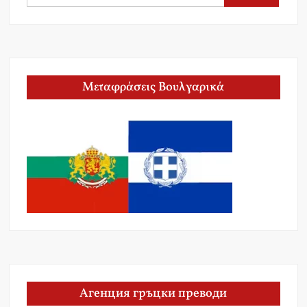
for:
Μεταφράσεις Βουλγαρικά
Агенция гръцки преводи