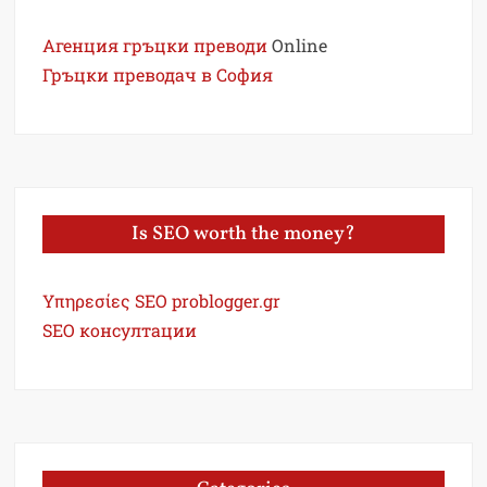
Агенция гръцки преводи
Online
Гръцки преводач в София
Is SEO worth the money?
Υπηρεσίες SEO problogger.gr
SEO консултации