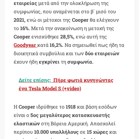
εταιρείας
μετά από την ολοκλήρωση της
συμφωνίας, που αναμένεται στο β΄ μισό του
2021,
ενώ οι μέτοχοι της
Cooper
θα ελέγχουν
το
16%.
Μετά την ανακοίνωση η μετοχή της
Cooper
ενισχύθηκε
28,5%,
ενώ αυτή της
Goodyear
κατά
16,2%.
Να σημειωθεί πως ήδη τα
διοικητικά συμβούλια και των
δύο εταιρειών
έχουν ήδη
εγκρίνει
τη
συμφωνία.
Δείτε επίσης:
Πήρε φωτιά κυνηγώντας
ένα Tesla Model S (+video)
Η
Cooper
ιδρύθηκε το
1918
και βάση εσόδων
είναι ο
5ος μεγαλύτερος κατασκευαστής
ελαστικών
στη Βόρεια Αμερική. Απασχολεί
περίπου
10.000 υπαλλήλους
σε
15 χώρες
και