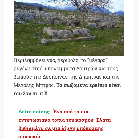
Περιλαμβάνει ναό, περίβολο, το “μέγαρο”,
μεγάλη στοά, υπολείμματα Λουτρών και τους
βωμούς της Δέσποινας, της Δήμητρας και της
Μεγάλης Μητρός.
Τα σωζόμενα ερείπια είναι
του 2ου αι. π.Χ.
Δείτε επίσης:
Ένα από τα πιο
εντυπωσιακά τοπία του κόσμου: Έλατα
βυθισμένα σε μια λίμνη απόκοσμης
ομορφιάς…