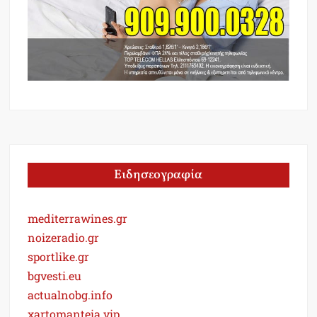
Ειδησεογραφία
mediterrawines.gr
noizeradio.gr
sportlike.gr
bgvesti.eu
actualnobg.info
xartomanteia.vip