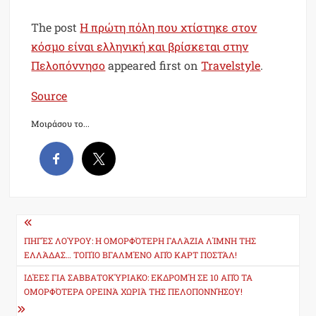
The post
Η πρώτη πόλη που χτίστηκε στον
κόσμο είναι ελληνική και βρίσκεται στην
Πελοπόννησο
appeared first on
Travelstyle
.
Source
Μοιράσου το...
Post
navigation
ΠΗΓΈΣ ΛΟΎΡΟΥ: H ΟΜΟΡΦΌΤΕΡΗ ΓΑΛΆΖΙΑ ΛΊΜΝΗ ΤΗΣ
ΕΛΛΆΔΑΣ… ΤΟΠΊΟ ΒΓΑΛΜΈΝΟ ΑΠΌ ΚΑΡΤ ΠΟΣΤΆΛ!
ΙΔΈΕΣ ΓΙΑ ΣΑΒΒΑΤΟΚΎΡΙΑΚΟ: ΕΚΔΡΟΜΉ ΣΕ 10 ΑΠΌ ΤΑ
ΟΜΟΡΦΌΤΕΡΑ ΟΡΕΙΝΆ ΧΩΡΙΆ ΤΗΣ ΠΕΛΟΠΟΝΝΉΣΟΥ!