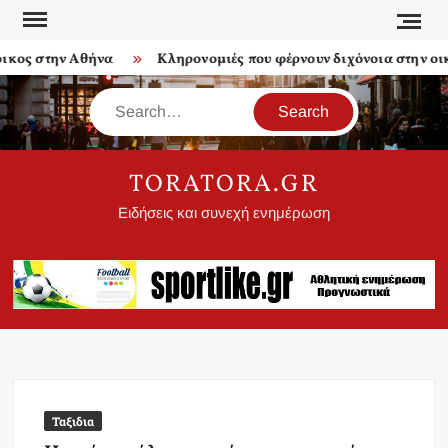
Skip
to
ς στην Αθήνα
Κληρονομιές που φέρνουν διχόνοια στην οικογέ
content
Search
TORATORA.GR
Ειδήσεις και συνεχή ενημέρωση
Ταξιδια