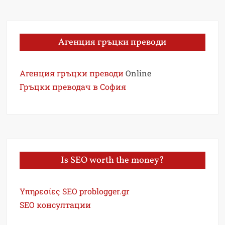
Агенция гръцки преводи
Агенция гръцки преводи
Online
Гръцки преводач в София
Is SEO worth the money?
Υπηρεσίες SEO problogger.gr
SEO консултации