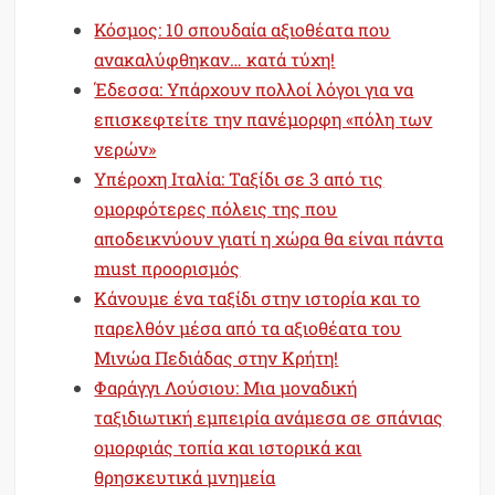
Κόσμος: 10 σπουδαία αξιοθέατα που
ανακαλύφθηκαν… κατά τύχη!
Έδεσσα: Υπάρχουν πολλοί λόγοι για να
επισκεφτείτε την πανέμορφη «πόλη των
νερών»
Υπέροχη Ιταλία: Ταξίδι σε 3 από τις
ομορφότερες πόλεις της που
αποδεικνύουν γιατί η χώρα θα είναι πάντα
must προορισμός
Κάνουμε ένα ταξίδι στην ιστορία και το
παρελθόν μέσα από τα αξιοθέατα του
Μινώα Πεδιάδας στην Κρήτη!
Φαράγγι Λούσιου: Μια μοναδική
ταξιδιωτική εμπειρία ανάμεσα σε σπάνιας
ομορφιάς τοπία και ιστορικά και
θρησκευτικά μνημεία