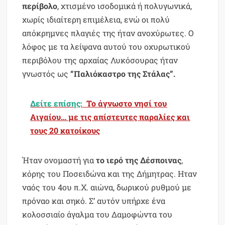
περίβολο
, χτισμένο ισοδομικά ή πολυγωνικά,
χωρίς ιδιαίτερη επιμέλεια, ενώ οι πολύ
απόκρημνες πλαγιές της ήταν ανοχύρωτες. Ο
λόφος με τα λείψανα αυτού του οχυρωτικού
περιβόλου της αρχαίας Λυκόσουρας ήταν
γνωστός ως
“Παλιόκαστρο της Στάλας”.
Δείτε επίσης:
Το άγνωστο νησί του
Αιγαίου… με τις απίστευτες παραλίες και
τους 20 κατοίκους
Ήταν ονομαστή για
το ιερό της Δέσποινας
,
κόρης του Ποσειδώνα και της Δήμητρας. Ηταν
ναός του 4ου π.Χ. αιώνα, δωρικού ρυθμού με
πρόναο και σηκό. Σ’ αυτόν υπήρχε ένα
κολοσσιαίο άγαλμα του Δαμοφώντα του