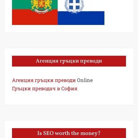
Агенция гръцки преводи
Агенция гръцки преводи
Online
Гръцки преводач в София
Is SEO worth the money?