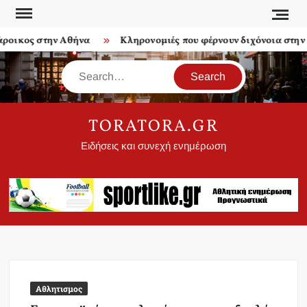
Skip
to
οικος στην Αθήνα
Κληρονομιές που φέρνουν διχόνοια στην ο
content
Search
TORATORA.GR
Ειδήσεις και συνεχή ενημέρωση
Αθλητισμος