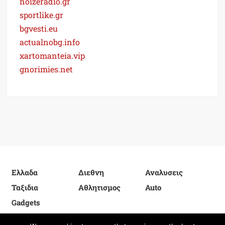
noizeradio.gr
sportlike.gr
bgvesti.eu
actualnobg.info
xartomanteia.vip
gnorimies.net
Ελλαδα
Διεθνη
Αναλυσεις
Ταξιδια
Αθλητισμος
Auto
Gadgets