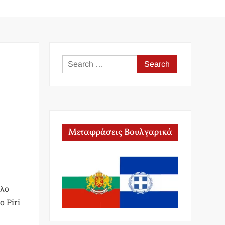
Search
for:
Μεταφράσεις Βουλγαρικά
όλο
 Piri