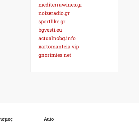
mediterrawines.gr
noizeradio.gr
sportlike.gr
bgvesti.eu
actualnobg.info
xartomanteia.vip
gnorimies.net
ισμος
Auto