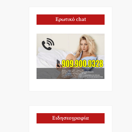
Ερωτικό chat
Ειδησεογραφία