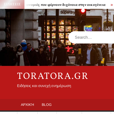
Skip
ΕΙΔΉΣΕΙΣ
Κληρονομιές που φέρνουν διχόνοια στην οικογένεια
Πόσο
to
content
Search
TORATORA.GR
Ειδήσεις και συνεχή ενημέρωση
ΑΡΧΙΚΉ
BLOG