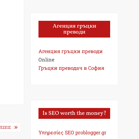
Агенция гръцки
преводи
Агенция гръцки преводи
Online
Гръцки преводач в София
Is SEO worth the money?
ΈΣΕΙΣ
Υπηρεσίες SEO problogger.gr