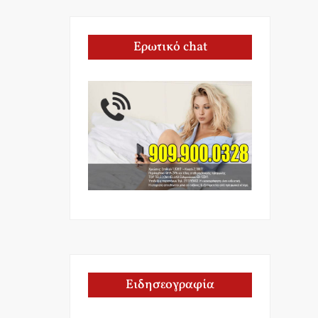
Ερωτικό chat
Ειδησεογραφία