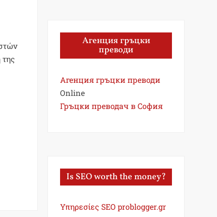
Агенция гръцки
ιστών
преводи
 της
Агенция гръцки преводи
Online
Гръцки преводач в София
Is SEO worth the money?
Υπηρεσίες SEO problogger.gr