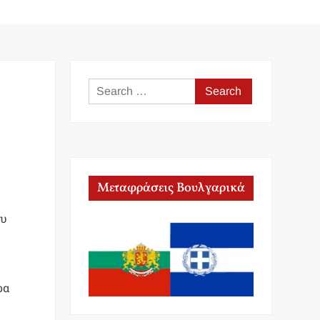
Search
for:
Μεταφράσεις Βουλγαρικά
ου
ρα