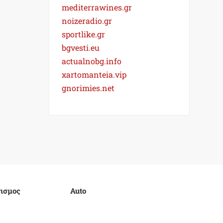
mediterrawines.gr
noizeradio.gr
sportlike.gr
bgvesti.eu
actualnobg.info
xartomanteia.vip
gnorimies.net
ισμος
Auto