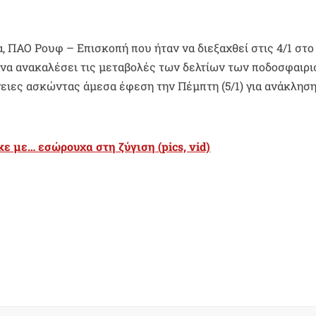
 ΠΑΟ Ρουφ – Επισκοπή που ήταν να διεξαχθεί στις 4/1 στο
. να ανακαλέσει τις μεταβολές των δελτίων των ποδοσφαιρ
γειες ασκώντας άμεσα έφεση την Πέμπτη (5/1) για ανάκληση
ε με… εσώρουχα στη ζύγιση (pics, vid)