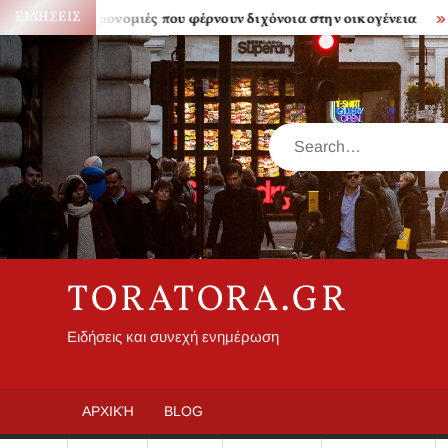
Skip
ΕΙΔΉΣΕΙΣ
Κληρονομιές που φέρνουν διχόνοια στην οικογένεια
Πόσο
to
content
Search
TORATORA.GR
Ειδήσεις και συνεχή ενημέρωση
ΑΡΧΙΚΉ
BLOG