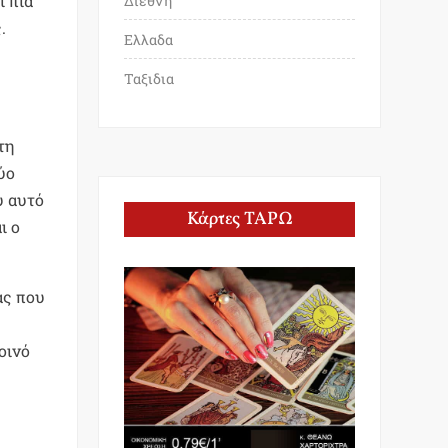
ι πια
Διεθνη
.
Ελλαδα
Ταξιδια
τη
ύο
υ αυτό
Κάρτες ΤΑΡΩ
ι ο
ας που
οινό