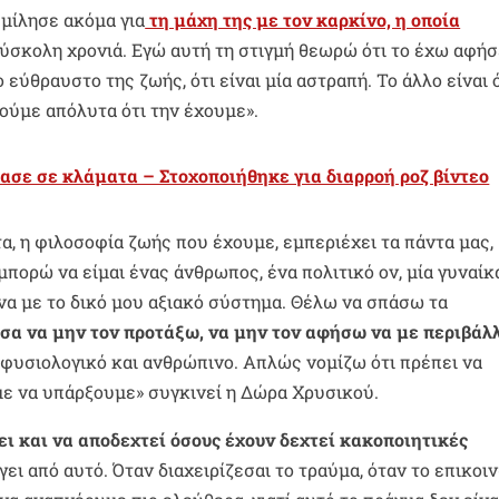
μίλησε ακόμα για
τη μάχη της με τον καρκίνο, η οποία
δύσκολη χρονιά. Εγώ αυτή τη στιγμή θεωρώ ότι το έχω αφήσ
εύθραυστο της ζωής, ότι είναι μία αστραπή. Το άλλο είναι 
ύμε απόλυτα ότι την έχουμε».
σε σε κλάματα – Στοχοποιήθηκε για διαρροή ροζ βίντεο
α, η φιλοσοφία ζωής που έχουμε, εμπεριέχει τα πάντα μας,
μπορώ να είμαι ένας άνθρωπος, ένα πολιτικό ον, μία γυναίκ
να με το δικό μου αξιακό σύστημα. Θέλω να σπάσω τα
α να μην τον προτάξω, να μην τον αφήσω να με περιβάλ
 φυσιολογικό και ανθρώπινο. Απλώς νομίζω ότι πρέπει να
ε να υπάρξουμε» συγκινεί η Δώρα Χρυσικού.
ει και να αποδεχτεί όσους έχουν δεχτεί κακοποιητικές
γει από αυτό. Όταν διαχειρίζεσαι το τραύμα, όταν το επικοι