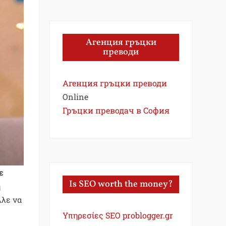
Агенция гръцки
преводи
Агенция гръцки преводи
Online
Гръцки преводач в София
ε
Is SEO worth the money?
η
λλε να
Υπηρεσίες SEO problogger.gr