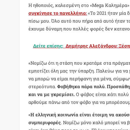
Η ηθοποιός, καλεσμένη στο «Mega Καλημέρα» 
συγκίνησε το πανελλήνιο:
«Το 2021 ήταν μία 
πίσω μου. Όλο αυτό που πήρα από αυτό ήταν το 
έχουμε δύναμη που πολλές φορές δεν κατανοο
Δείτε επίσης:
Δημήτρης Αλεξάνδρου: Ξέσπα
«Νομίζω ότι η στάση που κρατάμε στα πράγματ
εμποτίζει όλη μας την ύπαρξη. Παλεύω για να 
να μπορώ να είμαι περήφανη για μένα, σύμφω
στερεότυπα.
Φοβήθηκα πάρα πολύ. Προσπάθησ
και να με γκρεμίσει.
Ο φόβος είναι κάτι πολύ
αρθούμε πάνω από τον φόβο για να μπορέσουμ
«
Η ελληνική κοινωνία είναι έτοιμη να ακούσ
συμπεριφορές
. Νομίζω μόνο καλό μπορεί να β