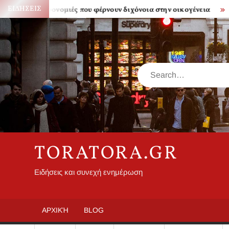
Skip
ΕΙΔΉΣΕΙΣ
Κληρονομιές που φέρνουν διχόνοια στην οικογένεια
Πόσο ακρ
to
content
Search
TORATORA.GR
Ειδήσεις και συνεχή ενημέρωση
ΑΡΧΙΚΉ
BLOG