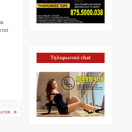
αι
ετσί
Τηλεφωνικό chat
ΜΆΤΩΝ