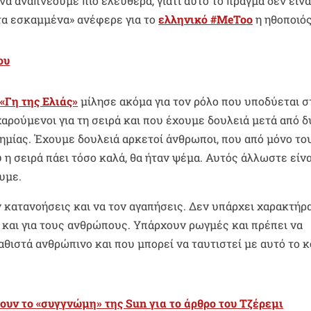
α αναπνέουμε πιο ελεύθερα, γιατί αυτό το πράγμα δεν είνα
 τα εσκαμμένα» ανέφερε για το
ελληνικό #MeToo
η ηθοποιός
ου
η
«Γη της Ελιάς»
μίλησε ακόμα για τον ρόλο που υποδύεται σ
 χαρούμενοι για τη σειρά και που έχουμε δουλειά μετά από δ
ημίας. Έχουμε δουλειά αρκετοί άνθρωποι, που από μόνο το
υ η σειρά πάει τόσο καλά, θα ήταν ψέμα. Αυτός άλλωστε είνα
υμε.
ν κατανοήσεις και να τον αγαπήσεις. Δεν υπάρχει χαρακτήρ
ει και για τους ανθρώπους. Υπάρχουν ρωγμές και πρέπει να
θιστά ανθρώπινο και που μπορεί να ταυτιστεί με αυτό το κ
ουν το «συγγνώμη» της Sun για το άρθρο του Τζέρεμι