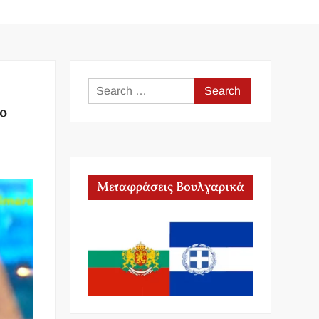
Search
for:
το
Μεταφράσεις Βουλγαρικά