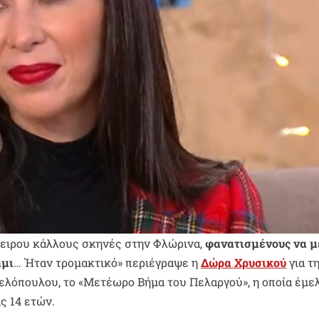
πειρου κάλλους σκηνές στην Φλώρινα,
φανατισμένους να μ
άμι
… Ήταν τρομακτικό» περιέγραψε η
Δώρα Χρυσικού
για τ
ελόπουλου, το «Μετέωρο Βήμα του Πελαργού», η οποία έμε
ις 14 ετών.