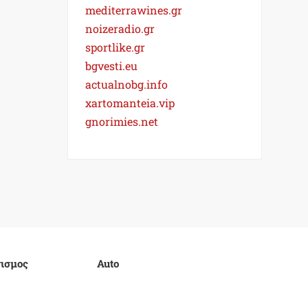
mediterrawines.gr
noizeradio.gr
sportlike.gr
bgvesti.eu
actualnobg.info
xartomanteia.vip
gnorimies.net
ισμος
Auto