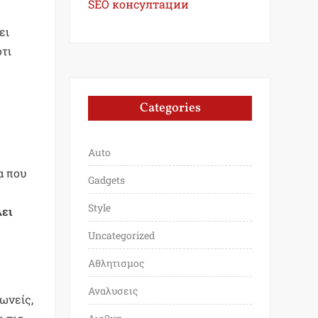
SEO консултации
ει
ότι
Categories
Auto
α που
Gadgets
Style
λει
Uncategorized
Αθλητισμος
Αναλυσεις
νωνείς,