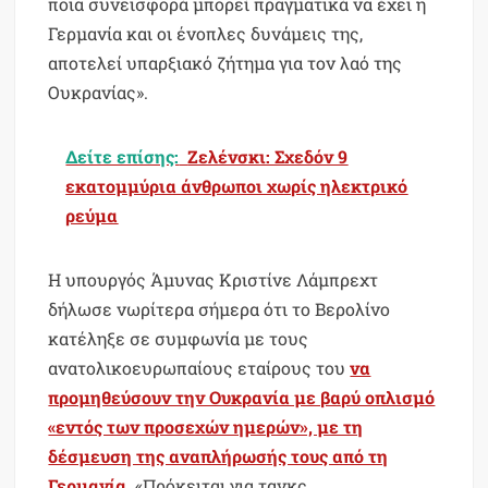
ποια συνεισφορά μπορεί πραγματικά να έχει η
Γερμανία και οι ένοπλες δυνάμεις της,
αποτελεί υπαρξιακό ζήτημα για τον λαό της
Ουκρανίας».
Δείτε επίσης:
Ζελένσκι: Σχεδόν 9
εκατομμύρια άνθρωποι χωρίς ηλεκτρικό
ρεύμα
Η υπουργός Άμυνας Κριστίνε Λάμπρεχτ
δήλωσε νωρίτερα σήμερα ότι το Βερολίνο
κατέληξε σε συμφωνία με τους
ανατολικοευρωπαίους εταίρους του
να
προμηθεύσουν την Ουκρανία με βαρύ οπλισμό
«εντός των προσεχών ημερών», με τη
δέσμευση της αναπλήρωσής τους από τη
Γερμανία.
«Πρόκειται για τανκς,