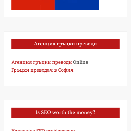
Агенция гръцки преводи
Агенция гръцки преводи
Online
Гръцки преводач в София
Is SEO worth the money?
Υπηρεσίες SEO problogger.gr