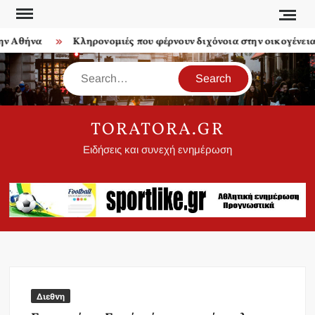
Skip
to
 Αθήνα
Κληρονομιές που φέρνουν διχόνοια στην οικογένεια
content
Search
TORATORA.GR
Ειδήσεις και συνεχή ενημέρωση
Διεθνη