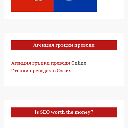
Агенция гръцки преводи
Агенция гръцки преводи
Online
Гръцки преводач в София
Is SEO worth the money?