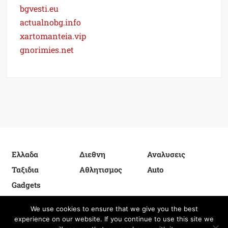
bgvesti.eu
actualnobg.info
xartomanteia.vip
gnorimies.net
Ελλαδα
Διεθνη
Αναλυσεις
Ταξιδια
Αθλητισμος
Auto
Gadgets
We use cookies to ensure that we give you the best
experience on our website. If you continue to use this site we
Proudly powered by WordPress
|
Theme: FreeNews
|
By