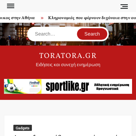
Skip
to
ος στην Αθήνα
Κληρονομιές που φέρνουν διχόνοια στην οικογ
content
Search
TORATORA.GR
Ειδήσεις και συνεχή ενημέρωση
Gadgets