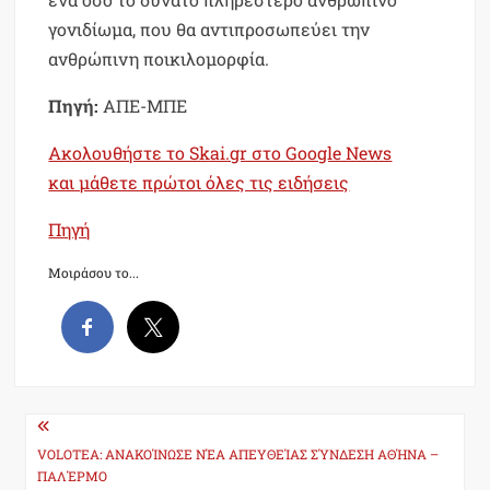
γονιδίωμα, που θα αντιπροσωπεύει την
ανθρώπινη ποικιλομορφία.
Πηγή:
ΑΠΕ-ΜΠΕ
Ακολουθήστε το Skai.gr στο Google News
και μάθετε πρώτοι όλες τις ειδήσεις
Πηγή
Μοιράσου το...
Post
navigation
VOLOTEA: ΑΝΑΚΟΊΝΩΣΕ ΝΈΑ ΑΠΕΥΘΕΊΑΣ ΣΎΝΔΕΣΗ ΑΘΉΝΑ –
ΠΑΛΈΡΜΟ