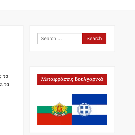
Search
for:
ς τα
Μεταφράσεις Βουλγαρικά
ι τα