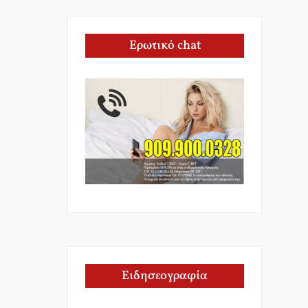
Ερωτικό chat
Ειδησεογραφία