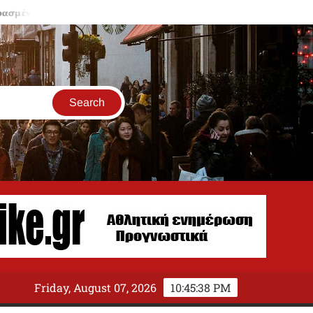
α μπαλκόνια κρύβουν παγίδες
ΟΠΕΚΕΠΕ: Δέσμευση περιουσία
Friday, August 07, 2026
10:45:39 PM