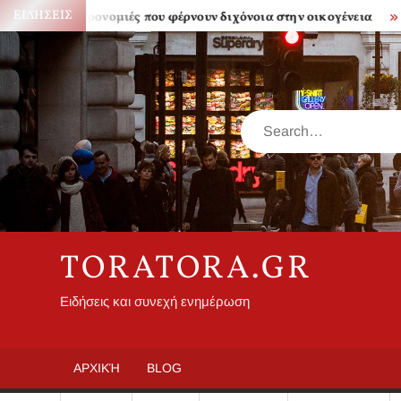
Skip
ΕΙΔΉΣΕΙΣ
Κληρονομιές που φέρνουν διχόνοια στην οικογένεια
Πόσο
to
content
Search
TORATORA.GR
Ειδήσεις και συνεχή ενημέρωση
ΑΡΧΙΚΉ
BLOG