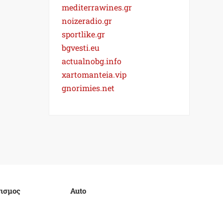
mediterrawines.gr
noizeradio.gr
sportlike.gr
bgvesti.eu
actualnobg.info
xartomanteia.vip
gnorimies.net
ισμος
Auto