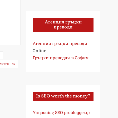
Агенция гръцки
преводи
Агенция гръцки преводи
Online
Α
Гръцки преводач в София
ΔΡΊΤΗ
Is SEO worth the money?
Υπηρεσίες SEO problogger.gr