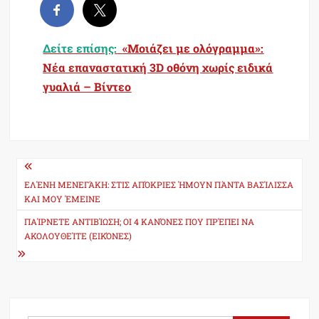
Δείτε επίσης:
«Μοιάζει με ολόγραμμα»:
Νέα επαναστατική 3D οθόνη χωρίς ειδικά
γυαλιά – Βίντεο
Post
navigation
ΕΛΈΝΗ ΜΕΝΕΓΆΚΗ: ΣΤΙΣ ΑΠΌΚΡΙΕΣ ΉΜΟΥΝ ΠΆΝΤΑ ΒΑΣΊΛΙΣΣΑ
ΚΑΙ ΜΟΥ ΈΜΕΙΝΕ
ΠΑΊΡΝΕΤΕ ΑΝΤΙΒΊΩΣΗ; ΟΙ 4 ΚΑΝΌΝΕΣ ΠΟΥ ΠΡΈΠΕΙ ΝΑ
ΑΚΟΛΟΥΘΕΊΤΕ (ΕΙΚΌΝΕΣ)