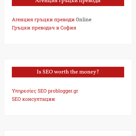
Агенция гръцки преводи
Агенция гръцки преводи
Online
Гръцки преводач в София
Is SEO worth the money?
Υπηρεσίες SEO problogger.gr
SEO консултации