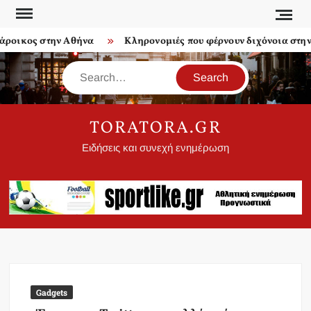
Skip
to
οικος στην Αθήνα
Κληρονομιές που φέρνουν διχόνοια στην ο
content
Search
TORATORA.GR
Ειδήσεις και συνεχή ενημέρωση
Gadgets