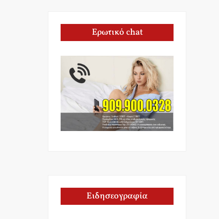
Ερωτικό chat
Ειδησεογραφία