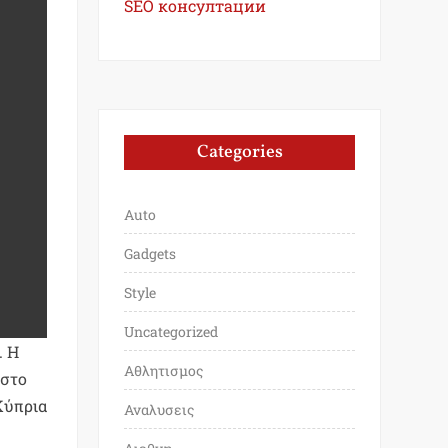
SEO консултации
Categories
Auto
Gadgets
Style
Uncategorized
. Η
Αθλητισμος
 στο
Κύπρια
Αναλυσεις