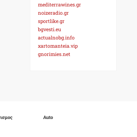
mediterrawines.gr
noizeradio.gr
sportlike.gr
bgvesti.eu
actualnobg.info
xartomanteia.vip
gnorimies.net
ισμος
Auto