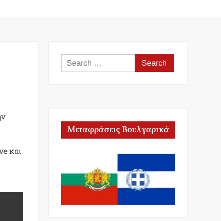
Search
for:
ην
Μεταφράσεις Βουλγαρικά
ve και