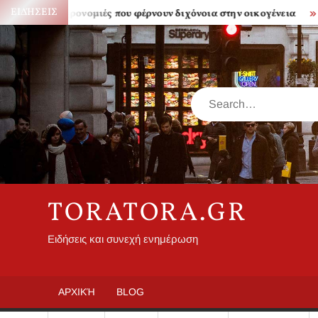
Skip
ΕΙΔΉΣΕΙΣ
Κληρονομιές που φέρνουν διχόνοια στην οικογένεια
Πόσο 
to
content
Search
TORATORA.GR
Ειδήσεις και συνεχή ενημέρωση
ΑΡΧΙΚΉ
BLOG