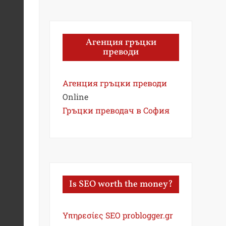
Агенция гръцки
преводи
Агенция гръцки преводи
Online
Гръцки преводач в София
Is SEO worth the money?
Υπηρεσίες SEO problogger.gr