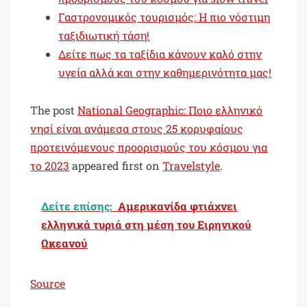
Γαστρονομικός τουρισμός: Η πιο νόστιμη
ταξιδιωτική τάση!
Δείτε πως τα ταξίδια κάνουν καλό στην
υγεία αλλά και στην καθημερινότητα μας!
The post
National Geographic: Ποιο ελληνικό
νησί είναι ανάμεσα στους 25 κορυφαίους
προτεινόμενους προορισμούς του κόσμου για
το 2023
appeared first on
Travelstyle
.
Δείτε επίσης:
Αμερικανίδα φτιάχνει
ελληνικά τυριά στη μέση του Ειρηνικού
Ωκεανού
Source