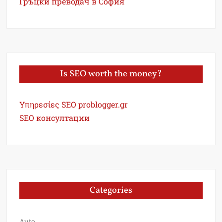
Гръцки преводач в София
Is SEO worth the money?
Υπηρεσίες SEO problogger.gr
SEO консултации
Categories
Auto