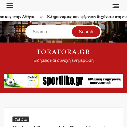
Skip
to
κος στην Αθήνα
Κληρονομιές που φέρνουν διχόνοια στην οικ
content
Search
TORATORA.GR
Ειδήσεις και συνεχή ενημέρωση
Ταξιδια