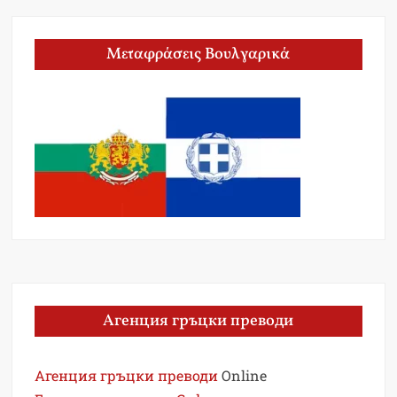
Μεταφράσεις Βουλγαρικά
Агенция гръцки преводи
Агенция гръцки преводи
Online