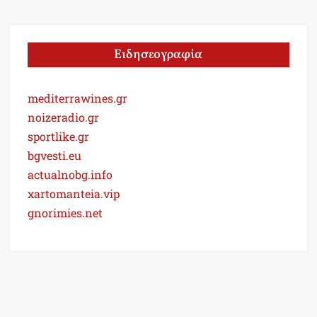
Ειδησεογραφία
mediterrawines.gr
noizeradio.gr
sportlike.gr
bgvesti.eu
actualnobg.info
xartomanteia.vip
gnorimies.net